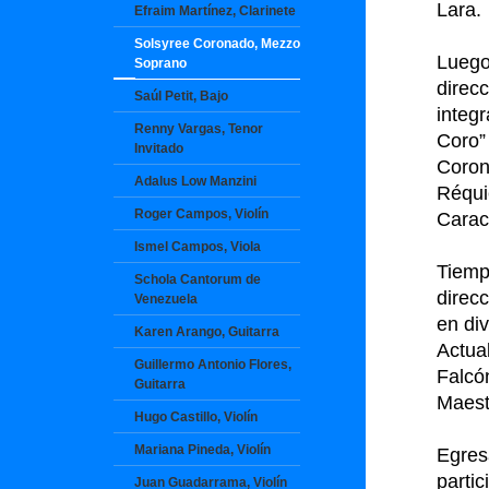
Lara.
Efraim Martínez, Clarinete
Solsyree Coronado, Mezzo
Lueg
Soprano
direc
Saúl Petit, Bajo
integ
Renny Vargas, Tenor
Coro”
Invitado
Coron
Adalus Low Manzini
Réqui
Roger Campos, Violín
Carac
Ismel Campos, Viola
Tiem
Schola Cantorum de
direc
Venezuela
en div
Karen Arango, Guitarra
Actua
Guillermo Antonio Flores,
Falcón
Guitarra
Maest
Hugo Castillo, Violín
Mariana Pineda, Violín
Egre
parti
Juan Guadarrama, Violín