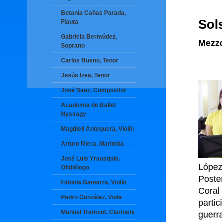
Betania Cañas Parada,
Sol
Flauta
Gabriela Bermúdez,
Mezz
Soprano
Carlos Bueno, Tenor
Jesús Izea, Tenor
José Saez, Compositor
Academia de Ballet
Nyssagy
Magdiell Antequera, Violín
Arturo Riera, Marimba
José Luis Yrausquin,
Lópe
Ofidiólogo
Poste
Fabiola Gamarra, Violín
Coral
Pedro González, Viola
parti
Manuel Tremont, Clarinete
guerr