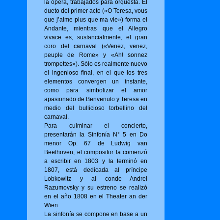
la ópera, trabajados para orquesta. El
dueto del primer acto («O Tere­sa, vous
que j’aime plus que ma vie») for­ma el
Andante, mientras que el Allegro
vivace es, sustancialmente, el gran
coro del carnaval («Venez, venez,
peuple de Rome» y «Ah! sonnez
trompettes»). Sólo es realmente nuevo
el ingenioso final, en el que los tres
elementos convergen un instante,
como para simbolizar el amor
apasionado de Benvenuto y Teresa en
medio del bullicioso torbellino del
carnaval.
Para culminar el concierto,
presentarán la Sinfonía N° 5 en Do
menor Op. 67 de Ludwig van
Beethoven, el compositor la comenzó
a escribir en 1803 y la terminó en
1807, está dedicada al príncipe
Lobkowitz y al conde Andrei
Razumovsky y su estreno se realizó
en el año 1808 en el Theater an der
Wien.
La sinfonía se compone en base a un