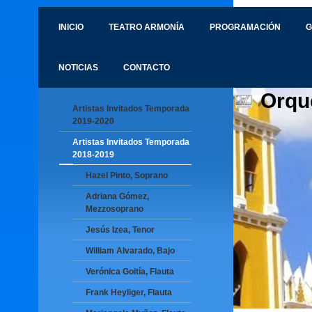
INICIO
TEATRO ARMONÍA
PROGRAMACIÓN
G
NOTICIAS
CONTACTO
Orqu
Artistas Invitados Temporada
2019-2020
Artistas Invitados Temporada
2018-2019
Hazel Pinto, Soprano
Adriana Gómez,
Mezzosoprano
Jesús Izea, Tenor
William Alvarado, Bajo
Verónica Goitía, Flauta
Frank Heyliger, Flauta