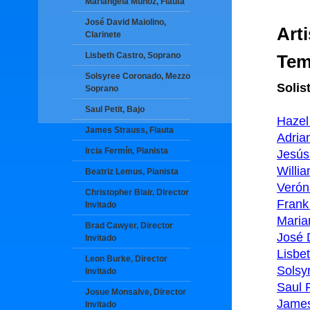
Mariangela Muñoz, Flauta
José David Maiolino,
Arti
Clarinete
Lisbeth Castro, Soprano
Tem
Solsyree Coronado, Mezzo
Solis
Soprano
Saul Petit, Bajo
Hazel
James Strauss, Flauta
Adri
Ircia Fermín, Pianista
Jesús
Willi
Beatriz Lemus, Pianista
Verón
Christopher Blair, Director
Frank
Invitado
Maria
Brad Cawyer, Director
José 
Invitado
Lisbe
Leon Burke, Director
Solsy
Invitado
Saul P
Josue Monsalve, Director
James
Invitado