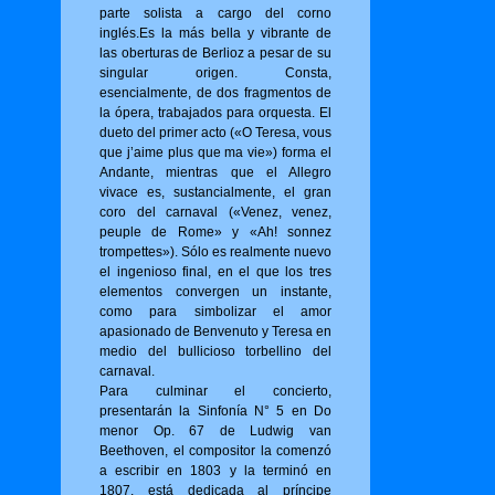
parte solista a cargo del corno
inglés.Es la más bella y vibrante de
las oberturas de Berlioz a pesar de su
singular origen. Consta,
esencialmente, de dos fragmentos de
la ópera, trabajados para orquesta. El
dueto del primer acto («O Tere­sa, vous
que j’aime plus que ma vie») for­ma el
Andante, mientras que el Allegro
vivace es, sustancialmente, el gran
coro del carnaval («Venez, venez,
peuple de Rome» y «Ah! sonnez
trompettes»). Sólo es realmente nuevo
el ingenioso final, en el que los tres
elementos convergen un instante,
como para simbolizar el amor
apasionado de Benvenuto y Teresa en
medio del bullicioso torbellino del
carnaval.
Para culminar el concierto,
presentarán la Sinfonía N° 5 en Do
menor Op. 67 de Ludwig van
Beethoven, el compositor la comenzó
a escribir en 1803 y la terminó en
1807, está dedicada al príncipe