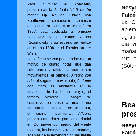
Para culminar el concierto,
Nesy
presentarán la Sinfonía N° 5 en Do
Falc
menor Op. 67 de Ludwig van
Beethoven, el compositor la comenzó
La Or
a escribir en 1803 y la terminó en
abier
1807, está dedicada al príncipe
agrup
Lobkowitz y al conde Andrei
Razumovsky y su estreno se realizó
día v
en el año 1808 en el Theater an der
mañan
Wien.
Orque
La sinfonía se compone en base a un
motivo de cuatro notas que dan
(Sóta
coherencia y unidad a sus cuatro
movimientos, el primero,
Allegro con
brío
; el segundo movimiento,
Andante
con moto
, se encuentra en la
tonalidad de La bemol mayor; el
tercero,
Scherzo – Allegro,
se
construye en base a una forma
Bea
ternaria en la tonalidad de Do menor;
pre
el cuarto movimiento,
Allegro
,
presenta un primer gran canto triunfal
en Do mayor por medio del viento
Nesy
madera, las trompas y tres trombones,
Falc
además de la incorporación del flautín