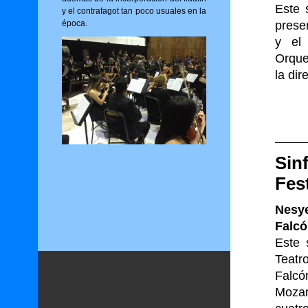
Este 
y el contrafagot tan poco usuales en la
época.
prese
y el 
Orque
la di
Sin
Fes
Nesy
Falc
Este 
Teatr
Falcó
Mozar