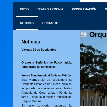
INICIO
TEATRO ARMONÍA
PROGRAMACIÓN
G
NOTICIAS
CONTACTO
Orqu
Noticias
Viernes 23 de Septiembre
Orquesta Sinfónica de Falcón inicia
temporada de conciertos
Fundamusical Bolívar/ Falcón
Prensa
Este viernes 23 de septiembre la
Orquesta Sinfónica de Falcón inicia su
temporada de conciertos en el Teatro
Armonía de Coro, a las 4:00 de la
tarde, bajo la dirección musical de
Régulo Medina.
En este concierto inaugural, la