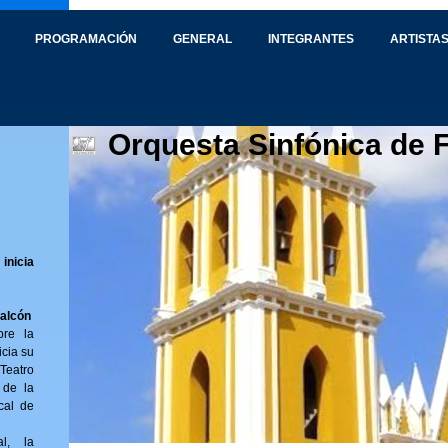
PROGRAMACIÓN
GENERAL
INTEGRANTES
ARTISTAS
Orquesta Sinfónica de 
inicia
Falcón
bre la
icia su
Teatro
 de la
cal de
al, la