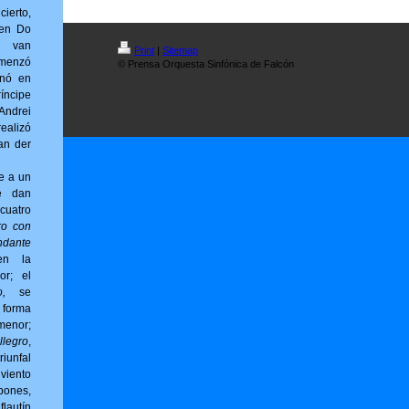
erto,
 en Do
g van
Print
|
Sitemap
omenzó
© Prensa Orquesta Sinfónica de Falcón
inó en
íncipe
ndrei
ealizó
an der
e a un
e dan
cuatro
ro con
ndante
en la
or; el
,
se
forma
menor;
llegro
,
riunfal
viento
bones,
flautín