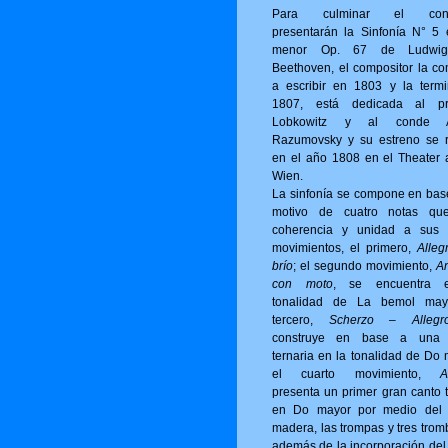
Para culminar el conci
presentarán la Sinfonía N° 5
menor Op. 67 de Ludwi
Beethoven, el compositor la c
a escribir en 1803 y la term
1807, está dedicada al pr
Lobkowitz y al conde A
Razumovsky y su estreno se r
en el año 1808 en el Theater 
Wien.
La sinfonía se compone en bas
motivo de cuatro notas qu
coherencia y unidad a sus 
movimientos, el primero,
Alleg
brío
; el segundo movimiento,
A
con moto
, se encuentra 
tonalidad de La bemol may
tercero,
Scherzo – Allegro
construye en base a una 
ternaria en la tonalidad de Do 
el cuarto movimiento,
A
presenta un primer gran canto t
en Do mayor por medio del 
madera, las trompas y tres trom
además de la incorporación del 