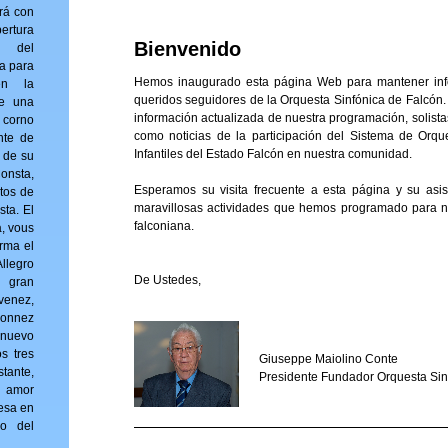
rá con
ertura
Bienvenido
) del
ta para
Hemos inaugurado esta página Web para mantener inf
en la
queridos seguidores de la Orquesta Sinfónica de Falcón.
ne una
información actualizada de nuestra programación, solistas 
 corno
como noticias de la participación del Sistema de Orqu
nte de
Infantiles del Estado Falcón en nuestra comunidad.
r de su
sta,
Esperamos su visita frecuente a esta página y su asi
tos de
maravillosas actividades que hemos programado para 
sta. El
falconiana.
a, vous
r­ma el
llegro
De Ustedes,
l gran
venez,
onnez
 nuevo
os tres
Giuseppe Maiolino Conte
tante,
Presidente Fundador Orquesta Sin
 amor
esa en
no del