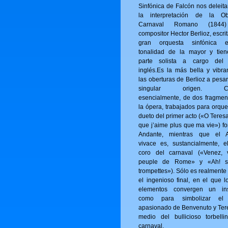
Sinfónica de Falcón nos deleita
la interpretación de la Ob
Carnaval Romano (1844
compositor Hector Berlioz, escri
gran orquesta sinfónica 
tonalidad de la mayor y tie
parte solista a cargo del
inglés.Es la más bella y vibra
las oberturas de Berlioz a pesa
singular origen. Con
esencialmente, de dos fragmen
la ópera, trabajados para orque
dueto del primer acto («O Tere­s
que j’aime plus que ma vie») fo
Andante, mientras que el A
vivace es, sustancialmente, e
coro del carnaval («Venez, 
peuple de Rome» y «Ah! s
trompettes»). Sólo es realmente
el ingenioso final, en el que l
elementos convergen un ins
como para simbolizar el
apasionado de Benvenuto y Ter
medio del bullicioso torbelli
carnaval.