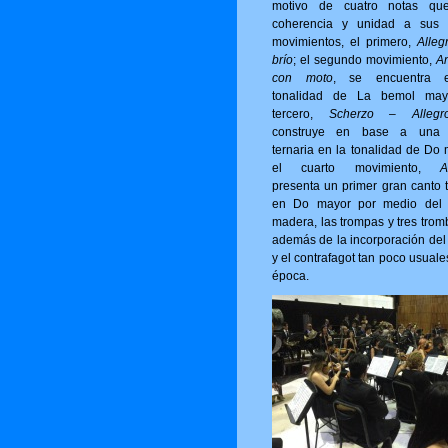
motivo de cuatro notas qu
coherencia y unidad a sus 
movimientos, el primero,
Alleg
brío
; el segundo movimiento,
A
con moto
, se encuentra 
tonalidad de La bemol may
tercero,
Scherzo – Allegro
construye en base a una 
ternaria en la tonalidad de Do 
el cuarto movimiento,
A
presenta un primer gran canto t
en Do mayor por medio del 
madera, las trompas y tres trom
además de la incorporación del 
y el contrafagot tan poco usuale
época.