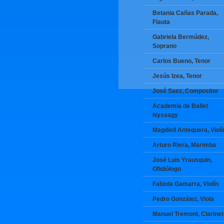
Betania Cañas Parada,
Flauta
Gabriela Bermúdez,
Soprano
Carlos Bueno, Tenor
Jesús Izea, Tenor
José Saez, Compositor
Academia de Ballet
Nyssagy
Magdiell Antequera, Violí
Arturo Riera, Marimba
José Luis Yrausquin,
Ofidiólogo
Fabiola Gamarra, Violín
Pedro González, Viola
Manuel Tremont, Clarine