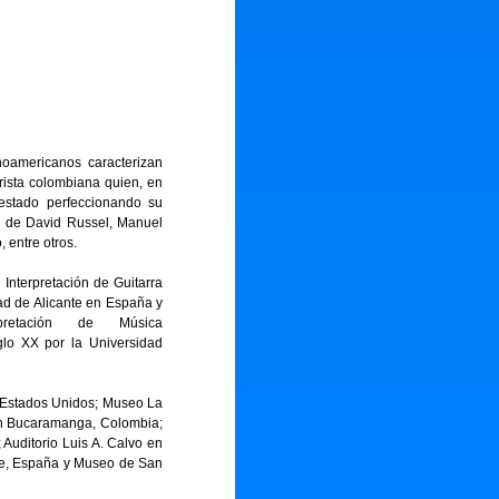
inoamericanos caracterizan
rrista colombiana quien, en
estado perfeccionando su
ón de David Russel, Manuel
 entre otros.
Interpretación de Guitarra
ad de Alicante en España y
pretación de Música
glo XX por la Universidad
n Estados Unidos; Museo La
en Bucaramanga, Colombia;
Auditorio Luis A. Calvo en
te, España y Museo de San