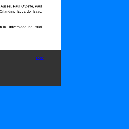
 Aussel, Paul O’Dette, Paul
Orlandini, Eduardo Isaac,
la Universidad Industrial
Login