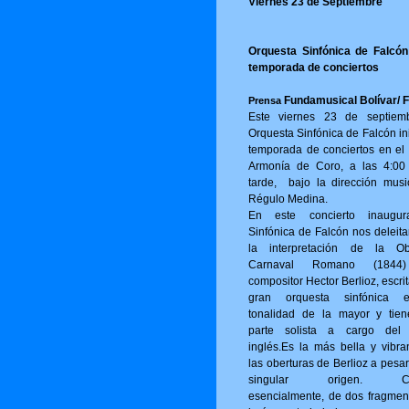
Viernes 23 de Septiembre
Orquesta Sinfónica de Falcón 
temporada de conciertos
Fundamusical Bolívar/ 
Prensa
Este viernes 23 de septiem
Orquesta Sinfónica de Falcón in
temporada de conciertos en el 
Armonía de Coro, a las 4:00
tarde, bajo la dirección musi
Régulo Medina.
En este concierto inaugur
Sinfónica de Falcón nos deleita
la interpretación de la Ob
Carnaval Romano (1844
compositor Hector Berlioz, escri
gran orquesta sinfónica 
tonalidad de la mayor y tie
parte solista a cargo del
inglés.Es la más bella y vibra
las oberturas de Berlioz a pesa
singular origen. Con
esencialmente, de dos fragmen