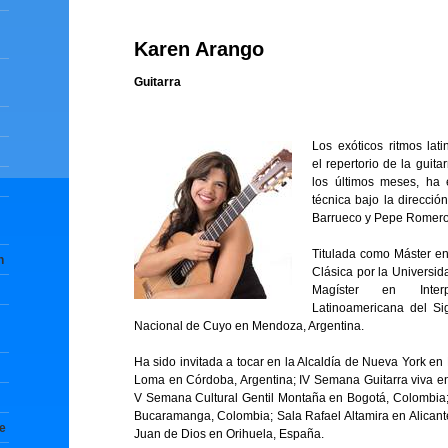
Karen Arango
Guitarra
Los exóticos ritmos lat
el repertorio de la guita
los últimos meses, ha 
técnica bajo la direcci
Barrueco y Pepe Romero,
Titulada como Máster en 
n
Clásica por la Universid
Magíster en Inter
Latinoamericana del Si
Nacional de Cuyo en Mendoza, Argentina.
Ha sido invitada a tocar en la Alcaldía de Nueva York e
Loma en Córdoba, Argentina; IV Semana Guitarra viva 
V Semana Cultural Gentil Montaña en Bogotá, Colombia; 
Bucaramanga, Colombia; Sala Rafael Altamira en Alican
te
Juan de Dios en Orihuela, España.