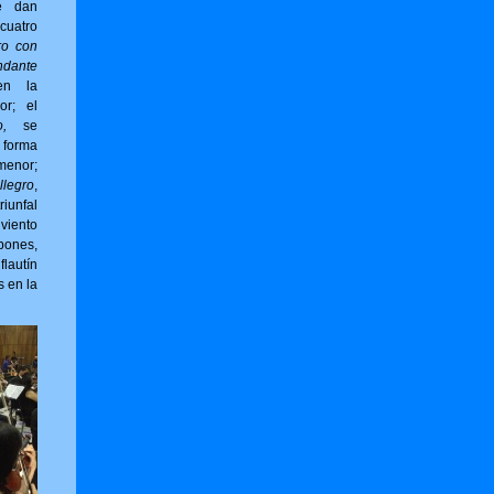
e dan
cuatro
ro con
ndante
en la
or; el
,
se
forma
menor;
llegro
,
riunfal
viento
bones,
flautín
s en la