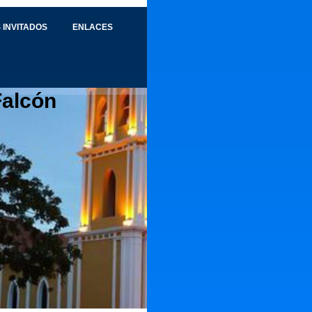
 INVITADOS
ENLACES
Falcón