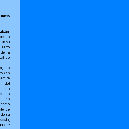
inicia
Falcón
bre la
icia su
Teatro
 de la
cal de
al, la
rá con
ertura
) del
ta para
en la
ne una
 corno
nte de
r de su
sta,
tos de