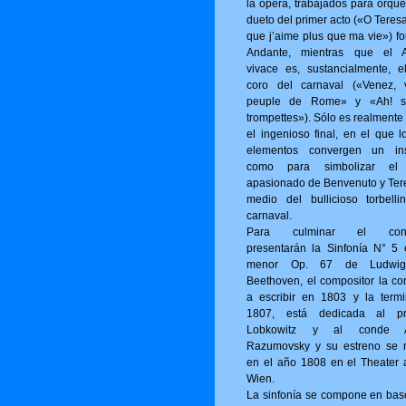
la ópera, trabajados para orque
dueto del primer acto («O Tere­s
que j’aime plus que ma vie») fo
Andante, mientras que el A
vivace es, sustancialmente, e
coro del carnaval («Venez, 
peuple de Rome» y «Ah! s
trompettes»). Sólo es realmente
el ingenioso final, en el que l
elementos convergen un ins
como para simbolizar el
apasionado de Benvenuto y Ter
medio del bullicioso torbelli
carnaval.
Para culminar el conci
presentarán la Sinfonía N° 5
menor Op. 67 de Ludwi
Beethoven, el compositor la c
a escribir en 1803 y la term
1807, está dedicada al pr
Lobkowitz y al conde A
Razumovsky y su estreno se r
en el año 1808 en el Theater 
Wien.
La sinfonía se compone en bas