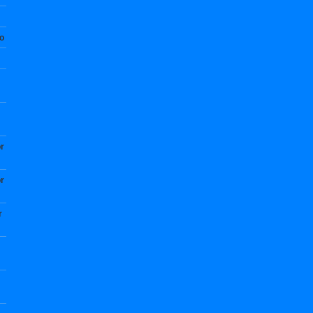
no
r
r
r