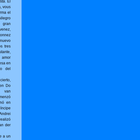
sta. El
a, vous
r­ma el
llegro
l gran
venez,
onnez
 nuevo
os tres
tante,
 amor
esa en
no del
erto,
 en Do
g van
omenzó
inó en
íncipe
ndrei
ealizó
an der
e a un