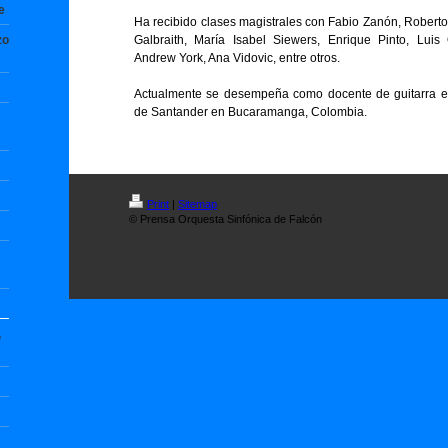
e
Ha recibido clases magistrales con Fabio Zanón, Roberto
zo
Galbraith, María Isabel Siewers, Enrique Pinto, Luis 
Andrew York, Ana Vidovic, entre otros.
Actualmente se desempeña como docente de guitarra en 
de Santander en Bucaramanga, Colombia.
Print
|
Sitemap
© Prensa Orquesta Sinfónica de Falcón
,