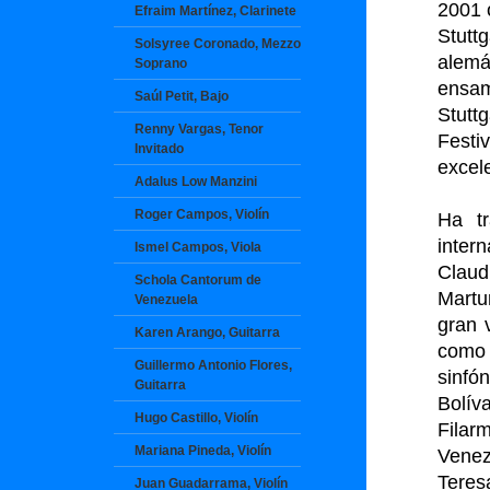
2001 
Efraim Martínez, Clarinete
Stutt
Solsyree Coronado, Mezzo
alemá
Soprano
ensam
Saúl Petit, Bajo
Stutt
Renny Vargas, Tenor
Festi
Invitado
excele
Adalus Low Manzini
Roger Campos, Violín
Ha tr
inter
Ismel Campos, Viola
Claud
Schola Cantorum de
Martu
Venezuela
gran 
Karen Arango, Guitarra
como 
Guillermo Antonio Flores,
sinfó
Guitarra
Bolív
Hugo Castillo, Violín
Filar
Mariana Pineda, Violín
Venez
Teres
Juan Guadarrama, Violín