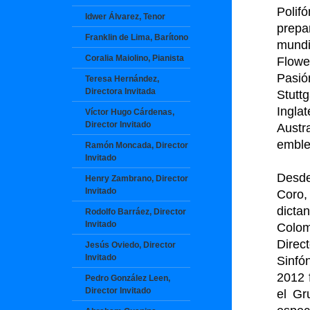
Polif
Idwer Álvarez, Tenor
prepa
Franklin de Lima, Barítono
mundi
Coralia Maiolino, Pianista
Flowe
Pasi
Teresa Hernández,
Directora Invitada
Stutt
Ingla
Víctor Hugo Cárdenas,
Director Invitado
Austr
emble
Ramón Moncada, Director
Invitado
Desde
Henry Zambrano, Director
Invitado
Coro,
dicta
Rodolfo Barráez, Director
Invitado
Colom
Direc
Jesús Oviedo, Director
Invitado
Sinfó
2012 
Pedro González Leen,
Director Invitado
el Gr