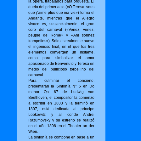
la ópera, trabajados para orquesta. El
dueto del primer acto («O Tere­sa, vous
que j’aime plus que ma vie») for­ma el
Andante, mientras que el Allegro
vivace es, sustancialmente, el gran
coro del carnaval («Venez, venez,
peuple de Rome» y «Ah! sonnez
trompettes»). Sólo es realmente nuevo
el ingenioso final, en el que los tres
elementos convergen un instante,
como para simbolizar el amor
apasionado de Benvenuto y Teresa en
medio del bullicioso torbellino del
carnaval.
Para culminar el concierto,
presentarán la Sinfonía N° 5 en Do
menor Op. 67 de Ludwig van
Beethoven, el compositor la comenzó
a escribir en 1803 y la terminó en
1807, está dedicada al príncipe
Lobkowitz y al conde Andrei
Razumovsky y su estreno se realizó
en el año 1808 en el Theater an der
Wien.
La sinfonía se compone en base a un