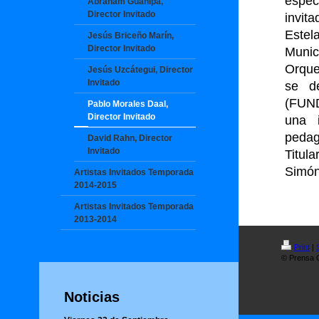
espec
Abraham Guanipa,
Director Invitado
invit
Estel
Jesús Briceño Marín,
Director Invitado
Munic
Orque
Jesús Uzcátegui, Director
Invitado
se d
(FUN
Pablo Morales Daal,
Director Invitado
una i
pedag
David Rahn, Director
Invitado
Titul
Simón
Artistas Invitados Temporada
2014-2015
Artistas Invitados Temporada
2013-2014
Print
|
© Prensa O
Noticias