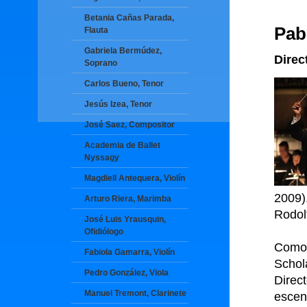
Betania Cañas Parada,
Pab
Flauta
Gabriela Bermúdez,
Direc
Soprano
Carlos Bueno, Tenor
Jesús Izea, Tenor
José Saez, Compositor
Academia de Ballet
Nyssagy
Magdiell Antequera, Violín
2009)
Arturo Riera, Marimba
Rodol
José Luis Yrausquin,
Ofidiólogo
Como 
Fabiola Gamarra, Violín
Schol
Pedro González, Viola
Direc
Manuel Tremont, Clarinete
escen