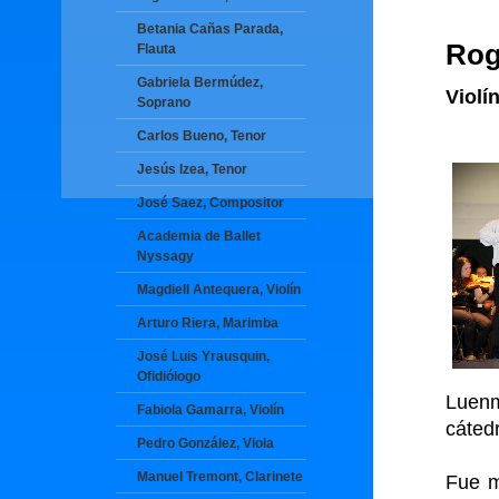
Betania Cañas Parada,
Rog
Flauta
Gabriela Bermúdez,
Violí
Soprano
Carlos Bueno, Tenor
Jesús Izea, Tenor
José Saez, Compositor
Academia de Ballet
Nyssagy
Magdiell Antequera, Violín
Arturo Riera, Marimba
José Luis Yrausquin,
Ofidiólogo
Luenm
Fabiola Gamarra, Violín
cátedr
Pedro González, Viola
Manuel Tremont, Clarinete
Fue mi