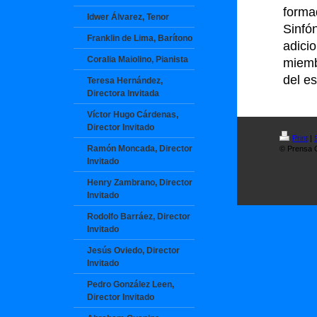
forma
Idwer Álvarez, Tenor
Sinf
Franklin de Lima, Barítono
adic
Coralia Maiolino, Pianista
miemb
del es
Teresa Hernández,
Directora Invitada
Víctor Hugo Cárdenas,
Director Invitado
Print
|
Ramón Moncada, Director
© Prensa O
Invitado
Henry Zambrano, Director
Invitado
Rodolfo Barráez, Director
Invitado
Jesús Oviedo, Director
Invitado
Pedro González Leen,
Director Invitado