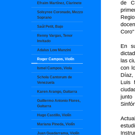
de Co
Efraim Martínez, Clarinete
prime
Solsyree Coronado, Mezzo
Regio
Soprano
docen
Saúl Petit, Bajo
Coro"
Renny Vargas, Tenor
Invitado
En su
Adalus Low Manzini
dicta
Roger Campos, Violín
las c
con l
Ismel Campos, Viola
Díaz,
Schola Cantorum de
Luis 
Venezuela
ciuda
Karen Arango, Guitarra
junto
Guillermo Antonio Flores,
Sinfó
Guitarra
Hugo Castillo, Violín
Actua
Mariana Pineda, Violín
estud
Instr
Juan Guadarrama, Violín