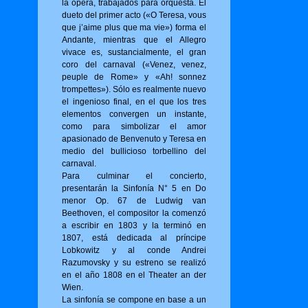
la ópera, trabajados para orquesta. El
dueto del primer acto («O Tere­sa, vous
que j’aime plus que ma vie») for­ma el
Andante, mientras que el Allegro
vivace es, sustancialmente, el gran
coro del carnaval («Venez, venez,
peuple de Rome» y «Ah! sonnez
trompettes»). Sólo es realmente nuevo
el ingenioso final, en el que los tres
elementos convergen un instante,
como para simbolizar el amor
apasionado de Benvenuto y Teresa en
medio del bullicioso torbellino del
carnaval.
Para culminar el concierto,
presentarán la Sinfonía N° 5 en Do
menor Op. 67 de Ludwig van
Beethoven, el compositor la comenzó
a escribir en 1803 y la terminó en
1807, está dedicada al príncipe
Lobkowitz y al conde Andrei
Razumovsky y su estreno se realizó
en el año 1808 en el Theater an der
Wien.
La sinfonía se compone en base a un