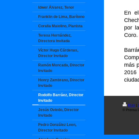
Idwer Álvarez, Tenor
En e
Franklin de Lima, Barítono
Chech
Coralia Maiolino, Pianista
por l
Coro.
Teresa Hernández,
Directora Invitada
Barrá
Víctor Hugo Cárdenas,
Director Invitado
Compe
más p
Ramón Moncada, Director
Invitado
2016 
ciuda
Henry Zambrano, Director
Invitado
Rodolfo Barráez, Director
Invitado
Print
|
Jesús Oviedo, Director
© Prensa O
Invitado
Pedro González Leen,
Director Invitado