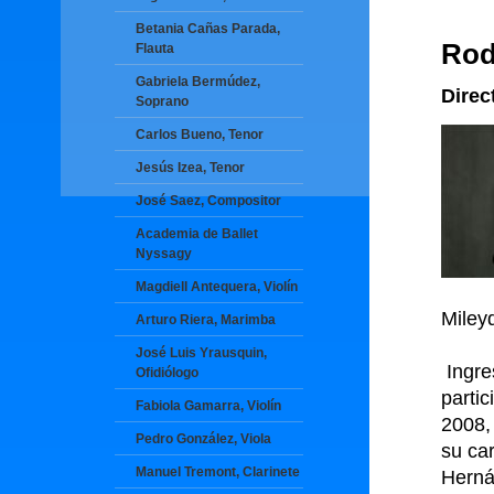
Betania Cañas Parada,
Rod
Flauta
Gabriela Bermúdez,
Direc
Soprano
Carlos Bueno, Tenor
Jesús Izea, Tenor
José Saez, Compositor
Academia de Ballet
Nyssagy
Magdiell Antequera, Violín
Miley
Arturo Riera, Marimba
José Luis Yrausquin,
Ingre
Ofidiólogo
parti
Fabiola Gamarra, Violín
2008,
Pedro González, Viola
su car
Manuel Tremont, Clarinete
Herná