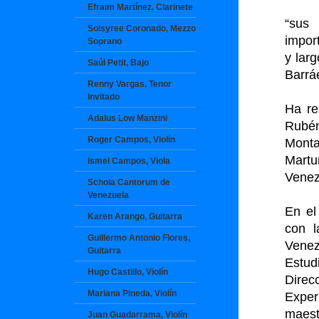
Efraim Martínez, Clarinete
“sus
Solsyree Coronado, Mezzo
impor
Soprano
y lar
Saúl Petit, Bajo
Barrá
Renny Vargas, Tenor
Invitado
Ha re
Adalus Low Manzini
Rubén
Roger Campos, Violín
Monta
Martu
Ismel Campos, Viola
Venez
Schola Cantorum de
Venezuela
En el
Karen Arango, Guitarra
con l
Guillermo Antonio Flores,
Vene
Guitarra
Estud
Hugo Castillo, Violín
Dire
Mariana Pineda, Violín
Exper
maest
Juan Guadarrama, Violín