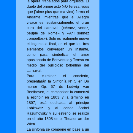
la ópera, trabajados para orquesta. El
dueto del primer acto («O Tere­sa, vous
que j’aime plus que ma vie») for­ma el
Andante, mientras que el Allegro
vivace es, sustancialmente, el gran
coro del carnaval («Venez, venez,
peuple de Rome» y «Ah! sonnez
trompettes»). Sólo es realmente nuevo
el ingenioso final, en el que los tres
elementos convergen un instante,
como para simbolizar el amor
apasionado de Benvenuto y Teresa en
medio del bullicioso torbellino del
carnaval.
Para culminar el concierto,
presentarán la Sinfonía N° 5 en Do
menor Op. 67 de Ludwig van
Beethoven, el compositor la comenzó
a escribir en 1803 y la terminó en
1807, está dedicada al príncipe
Lobkowitz y al conde Andrei
Razumovsky y su estreno se realizó
en el año 1808 en el Theater an der
Wien.
La sinfonía se compone en base a un