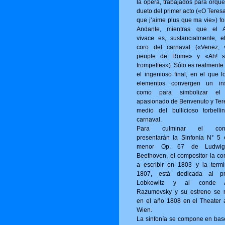
la ópera, trabajados para orque
dueto del primer acto («O Tere­s
que j’aime plus que ma vie») fo
Andante, mientras que el A
vivace es, sustancialmente, e
coro del carnaval («Venez, 
peuple de Rome» y «Ah! s
trompettes»). Sólo es realmente
el ingenioso final, en el que l
elementos convergen un ins
como para simbolizar el
apasionado de Benvenuto y Ter
medio del bullicioso torbelli
carnaval.
Para culminar el conci
presentarán la Sinfonía N° 5
menor Op. 67 de Ludwi
Beethoven, el compositor la c
a escribir en 1803 y la term
1807, está dedicada al pr
Lobkowitz y al conde A
Razumovsky y su estreno se r
en el año 1808 en el Theater 
Wien.
La sinfonía se compone en bas