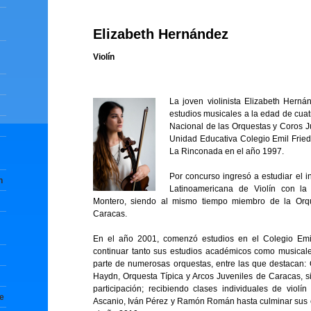
Elizabeth Hernández
Violín
La joven violinista Elizabeth Herná
estudios musicales a la edad de cuat
Nacional de las Orquestas y Coros J
Unidad Educativa Colegio Emil Frie
La Rinconada en el año 1997.
Por concurso ingresó a estudiar el 
n
Latinoamericana de Violín con la
Montero, siendo al mismo tiempo miembro de la Orque
Caracas.
En el año 2001, comenzó estudios en el Colegio Emil
continuar tanto sus estudios académicos como musicale
parte de numerosas orquestas, entre las que destacan:
Haydn, Orquesta Típica y Arcos Juveniles de Caracas, 
participación; recibiendo clases individuales de viol
te
Ascanio, Iván Pérez y Ramón Román hasta culminar sus e