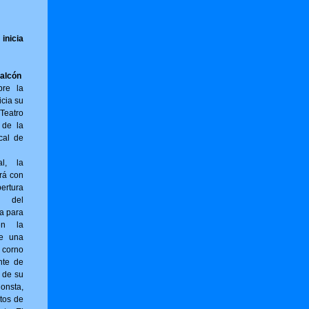
inicia
Falcón
bre la
icia su
Teatro
 de la
cal de
al, la
rá con
ertura
) del
ta para
en la
ne una
 corno
nte de
r de su
sta,
tos de