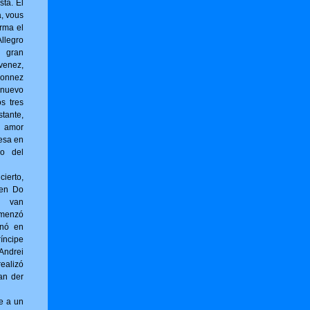
sta. El
a, vous
r­ma el
llegro
l gran
venez,
onnez
 nuevo
os tres
tante,
 amor
esa en
no del
erto,
 en Do
g van
omenzó
inó en
íncipe
ndrei
ealizó
an der
e a un