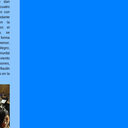
e dan
cuatro
ro con
ndante
en la
or; el
,
se
forma
menor;
llegro
,
riunfal
viento
bones,
flautín
s en la