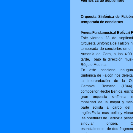
Viernes 23 de Septiembre
Orquesta Sinfónica de Falcón 
temporada de conciertos
Fundamusical Bolívar/ 
Prensa
Este viernes 23 de septiem
Orquesta Sinfónica de Falcón in
temporada de conciertos en el 
Armonía de Coro, a las 4:00
tarde, bajo la dirección musi
Régulo Medina.
En este concierto inaugur
Sinfónica de Falcón nos deleita
la interpretación de la Ob
Carnaval Romano (1844
compositor Hector Berlioz, escri
gran orquesta sinfónica 
tonalidad de la mayor y tie
parte solista a cargo del
inglés.Es la más bella y vibra
las oberturas de Berlioz a pesa
singular origen. Con
esencialmente, de dos fragmen