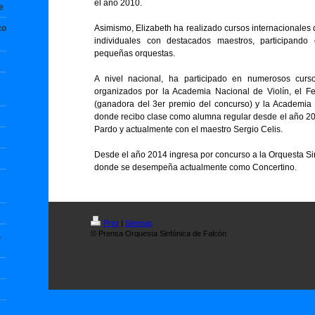
el año 2010.
e
zo
Asimismo, Elizabeth ha realizado cursos internacionales d
individuales con destacados maestros, participand
pequeñas orquestas.
A nivel nacional, ha participado en numerosos curso
organizados por la Academia Nacional de Violín, el 
(ganadora del 3er premio del concurso) y la Academia 
donde recibo clase como alumna regular desde el año 20
Pardo y actualmente con el maestro Sergio Celis.
Desde el año 2014 ingresa por concurso a la Orquesta Si
donde se desempeña actualmente como Concertino.
Print
|
Sitemap
© Prensa Orquesta Sinfónica de Falcón
,