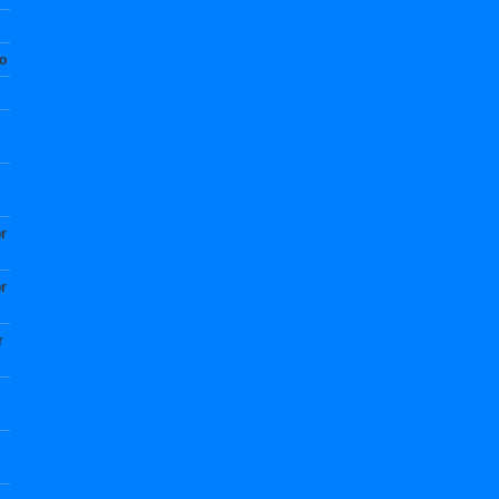
no
r
r
r