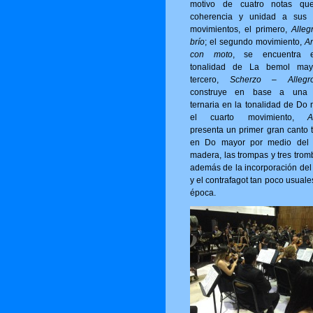
motivo de cuatro notas qu
coherencia y unidad a sus 
movimientos, el primero,
Alleg
brío
; el segundo movimiento,
A
con moto
, se encuentra 
tonalidad de La bemol may
tercero,
Scherzo – Allegro
construye en base a una 
ternaria en la tonalidad de Do 
el cuarto movimiento,
A
presenta un primer gran canto t
en Do mayor por medio del 
madera, las trompas y tres trom
además de la incorporación del 
y el contrafagot tan poco usuale
época.