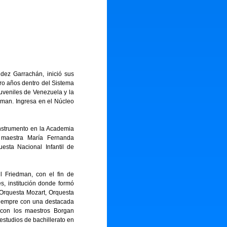
ndez Garrachán, inició sus
ro años dentro del Sistema
uveniles de Venezuela y la
dman. Ingresa en el Núcleo
instrumento en la Academia
 maestra María Fernanda
sta Nacional Infantil de
 Friedman, con el fin de
s, institución donde formó
 Orquesta Mozart, Orquesta
siempre con una destacada
ín con los maestros Borgan
studios de bachillerato en