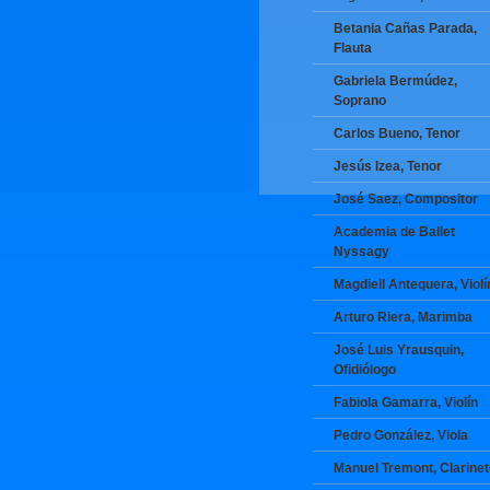
Betania Cañas Parada,
Flauta
Gabriela Bermúdez,
Soprano
Carlos Bueno, Tenor
Jesús Izea, Tenor
José Saez, Compositor
Academia de Ballet
Nyssagy
Magdiell Antequera, Violí
Arturo Riera, Marimba
José Luis Yrausquin,
Ofidiólogo
Fabiola Gamarra, Violín
Pedro González, Viola
Manuel Tremont, Clarine