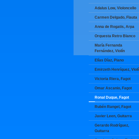
Adalus Low, Violoncello
Carmen Delgado, Flauta
Anna de Rogatis, Arpa
Orquesta Retro Blanco
María Fernanda
Fernández, Violín
Elías Díaz, Piano
Emirzeth Henríquez, Viol
Victoria Riera, Fagot
Omar Ascanio, Fagot
Ronal Duque, Fagot
Rubén Rangel, Fagot
Javier Leen, Guitarra
Gerardo Rodríguez,
Guitarra