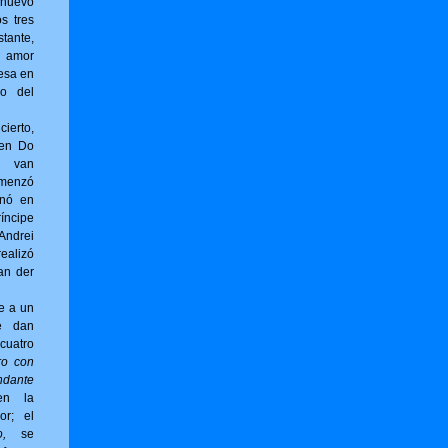
 nuevo
os tres
tante,
 amor
esa en
no del
erto,
 en Do
g van
omenzó
inó en
íncipe
ndrei
ealizó
an der
e a un
e dan
cuatro
ro con
ndante
en la
or; el
,
se