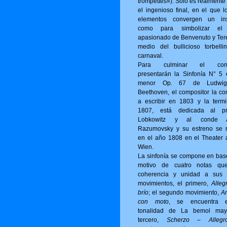
trompettes»). Sólo es realmente
el ingenioso final, en el que l
elementos convergen un ins
como para simbolizar el
apasionado de Benvenuto y Ter
medio del bullicioso torbelli
carnaval.
Para culminar el conci
presentarán la Sinfonía N° 5
menor Op. 67 de Ludwi
Beethoven, el compositor la c
a escribir en 1803 y la term
1807, está dedicada al pr
Lobkowitz y al conde A
Razumovsky y su estreno se r
en el año 1808 en el Theater 
Wien.
La sinfonía se compone en bas
motivo de cuatro notas qu
coherencia y unidad a sus 
movimientos, el primero,
Alleg
brío
; el segundo movimiento,
A
con moto
, se encuentra 
tonalidad de La bemol may
tercero,
Scherzo – Allegro