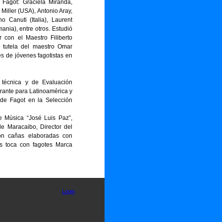
 Fagot: Graciela Miranda,
Miller (USA), Antonio Aray,
o Canuti (Italia), Laurent
ania), entre otros. Estudió
 con el Maestro Filiberto
 tutela del maestro Omar
s de jóvenes fagotistas en
técnica y de Evaluación
erante para Latinoamérica
y
 de Fagot en la Selección
e Música “José Luis Paz”,
de Maracaibo, Director del
con cañas elaboradas con
s toca con fagotes Marca
Login