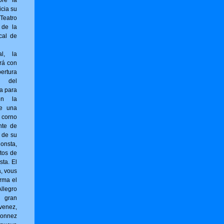
bre la
icia su
Teatro
 de la
cal de
al, la
rá con
ertura
) del
ta para
en la
ne una
 corno
nte de
r de su
sta,
tos de
sta. El
a, vous
r­ma el
llegro
l gran
venez,
onnez