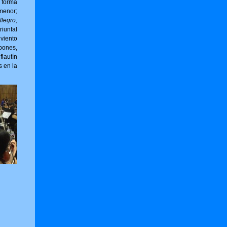
forma
menor;
llegro
,
riunfal
viento
bones,
flautín
s en la