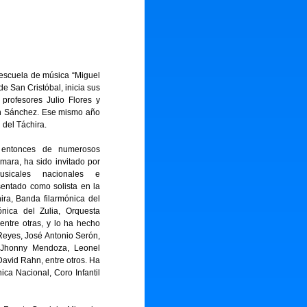
 escuela de música “Miguel
e San Cristóbal, inicia sus
profesores Julio Flores y
on Sánchez. Ese mismo año
 del Táchira.
 entonces de numerosos
ara, ha sido invitado por
musicales nacionales e
sentado como solista en la
ira, Banda filarmónica del
ónica del Zulia, Orquesta
 entre otras, y lo ha hecho
Reyes, José Antonio Serón,
, Jhonny Mendoza, Leonel
avid Rahn, entre otros. Ha
ica Nacional, Coro Infantil