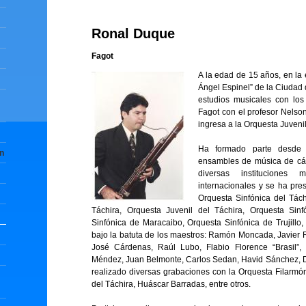
Ronal Duque
Fagot
A la edad de 15 años, en la
Ángel Espinel” de la Ciudad d
estudios musicales con los 
Fagot con el profesor Nels
ingresa a la Orquesta Juvenil
Ha formado parte desde
ín
ensambles de música de cám
diversas instituciones 
internacionales y se ha pre
Orquesta Sinfónica del Tách
Táchira, Orquesta Juvenil del Táchira, Orquesta Sinf
Sinfónica de Maracaibo, Orquesta Sinfónica de Trujillo,
bajo la batuta de los maestros: Ramón Moncada, Javier 
José Cárdenas, Raúl Lubo, Flabio Florence “Brasil”
Méndez, Juan Belmonte, Carlos Sedan, Havid Sánchez, D
realizado diversas grabaciones con la Orquesta Filarmón
del Táchira, Huáscar Barradas, entre otros.