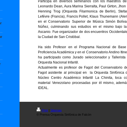
Participa en diversos seminarios con los maestros de
Leonardo Dean, Aura Marina Sierralta, Paul Girton, Jhon 
Henning Trog (Orquesta Filarmonica de Berlin), Stefan
Lefévre (Francia), Francis Pollet, Klaus Thunemann (Alem
en el Conservatorio Superior de Música Simón Bolívar
r
Núñez, culminando sus estudios en el mismo bajo la
Ascanio. Fue organizador de dos encuentros Occidentale
or
la Ciudad de San Cristóbal.
Ha sido Profesor en el Programa Nacional de Base 
Proficiencia Académica y en el Conservatorio Andino Itin
ha participado como Jurado seleccionador y Tallerista
Orquesta Nacional Infantil.
r
Actualmente es profesor de Fagot del Conservatorio d
Fagot asistente al principal en la Orquesta Sinfónica 
Núcleo Centro Académico Infantil La Chinita, toca 
material Venezolano procesadas por él mismo, ademá
IDEAL.
Print
|
Sitemap
© Prensa Orquesta Sinfónica de Falcón