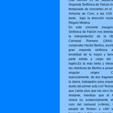
Este viernes 23 de septiem
Orquesta Sinfónica de Falcón in
temporada de conciertos en el 
Armonía de Coro, a las 4:00
tarde, bajo la dirección musi
Régulo Medina.
En este concierto inaugur
Sinfónica de Falcón nos deleita
la interpretación de la Ob
Carnaval Romano (1844
compositor Hector Berlioz, escri
gran orquesta sinfónica 
tonalidad de la mayor y tie
parte solista a cargo del
inglés.Es la más bella y vibra
las oberturas de Berlioz a pesa
singular origen. Con
esencialmente, de dos fragmen
la ópera, trabajados para orque
dueto del primer acto («O Tere­s
que j’aime plus que ma vie») fo
Andante, mientras que el A
vivace es, sustancialmente, e
coro del carnaval («Venez, 
peuple de Rome» y «Ah! s