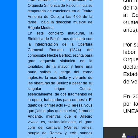
con m
Este viernes 23 de septiembre la
Orquesta Sinfónica de Falcón inicia su
de Fa
temporada de conciertos en el Teatro
a: Co
Armonía de Coro, a las 4:00 de la
Guate
tarde, bajo la dirección musical de
Régulo Medina.
años)
En este concierto inaugural, la
Sinfónica de Falcón nos deleitará con
Por s
la interpretación de la Obertura
Carnaval Romano (1844) del
labor
compositor Hector Berlioz, escrita para
Orque
gran orquesta sinfónica en la
decla
tonalidad de la mayor y tiene una
parte solista a cargo del corno
Estad
inglés.Es la más bella y vibrante de
de Ve
las oberturas de Berlioz a pesar de su
singular origen. Consta,
esencialmente, de dos fragmentos de
En 20
la ópera, trabajados para orquesta. El
por l
dueto del primer acto («O Tere­sa, vous
UNE
que j’aime plus que ma vie») for­ma el
Andante, mientras que el Allegro
vivace es, sustancialmente, el gran
coro del carnaval («Venez, venez,
peuple de Rome» y «Ah! sonnez
Print
|