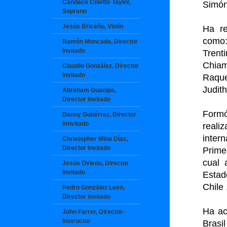
Candace Colette Taylor,
Simón
Soprano
Jesús Briceño, Violín
Ha re
como:
Ramón Moncada, Director
Invitado
Trent
Chiam
Claudio González, Director
Invitado
Raque
Judit
Abraham Guanipa,
Director Invitado
Formó
Danny Gutiérrez, Director
Innvitado
real
inter
Christopher Mina Díaz,
Director Invitado
Primer
cual 
Jesús Oviedo, Director
Invitado
Estad
Chile
Pedro González Leen,
Director Invitado
Ha ac
John Farrer, Director-
Instructor
Brasi