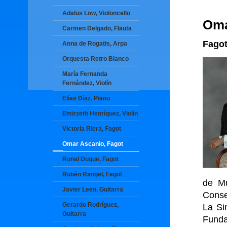
Adalus Low, Violoncello
Oma
Carmen Delgado, Flauta
Fago
Anna de Rogatis, Arpa
Orquesta Retro Blanco
María Fernanda
Fernández, Violín
Elías Díaz, Piano
Emirzeth Henríquez, Violín
Victoria Riera, Fagot
Omar Ascanio, Fagot
Ronal Duque, Fagot
Rubén Rangel, Fagot
de Mu
Javier Leen, Guitarra
Conse
Gerardo Rodríguez,
La Si
Guitarra
Funda