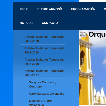
INICIO
TEATRO ARMONÍA
PROGRAMACIÓN
G
NOTICIAS
CONTACTO
Orqu
Artistas Invitados Temporada
2019-2020
Artistas Invitados Temporada
2018-2019
Artistas Invitados Temporada
2017-2018
Artistas Invitados Temporada
2016-2017
Solsyree Coronado,
Contralto
Carol Salgado, Violoncello
Lidanys Graterol,
Violoncello