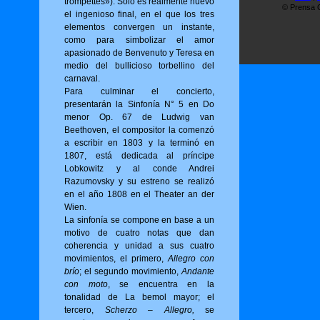
trompettes»). Sólo es realmente nuevo
© Prensa O
el ingenioso final, en el que los tres
elementos convergen un instante,
como para simbolizar el amor
apasionado de Benvenuto y Teresa en
medio del bullicioso torbellino del
carnaval.
Para culminar el concierto,
presentarán la Sinfonía N° 5 en Do
menor Op. 67 de Ludwig van
Beethoven, el compositor la comenzó
a escribir en 1803 y la terminó en
1807, está dedicada al príncipe
Lobkowitz y al conde Andrei
Razumovsky y su estreno se realizó
en el año 1808 en el Theater an der
Wien.
La sinfonía se compone en base a un
motivo de cuatro notas que dan
coherencia y unidad a sus cuatro
movimientos, el primero,
Allegro con
brío
; el segundo movimiento,
Andante
con moto
, se encuentra en la
tonalidad de La bemol mayor; el
tercero,
Scherzo – Allegro,
se