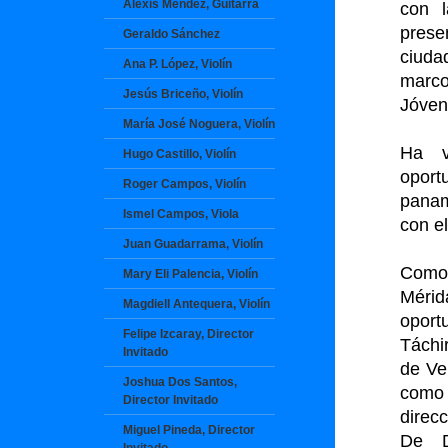
Alexis Méndez, Guitarra
con l
prese
Geraldo Sánchez
ciuda
Ana P. López, Violín
marco
Jesús Briceño, Violín
Jóven
María José Noguera, Violín
Ha v
Hugo Castillo, Violín
oport
Roger Campos, Violín
panam
Ismel Campos, Viola
con e
Juan Guadarrama, Violín
Como 
Mary Eli Palencia, Violín
Méri
Magdiell Antequera, Violín
oport
Felipe Izcaray, Director
Táchi
Invitado
de Ve
Joshua Dos Santos,
como 
Director Invitado
direc
Miguel Pineda, Director
De D