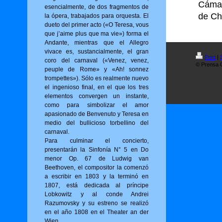
Cámar
esencialmente, de dos fragmentos de
de Ch
la ópera, trabajados para orquesta. El
dueto del primer acto («O Tere­sa, vous
que j’aime plus que ma vie») for­ma el
Andante, mientras que el Allegro
vivace es, sustancialmente, el gran
Print
|
coro del carnaval («Venez, venez,
© Prensa O
peuple de Rome» y «Ah! sonnez
trompettes»). Sólo es realmente nuevo
el ingenioso final, en el que los tres
elementos convergen un instante,
como para simbolizar el amor
apasionado de Benvenuto y Teresa en
medio del bullicioso torbellino del
carnaval.
Para culminar el concierto,
presentarán la Sinfonía N° 5 en Do
menor Op. 67 de Ludwig van
Beethoven, el compositor la comenzó
a escribir en 1803 y la terminó en
1807, está dedicada al príncipe
Lobkowitz y al conde Andrei
Razumovsky y su estreno se realizó
en el año 1808 en el Theater an der
Wien.