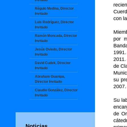
Invitado
recie
Régulo Medina, Director
Cuerd
Invitado
con l
Luis Rodríguez, Director
Invitado
Miemb
Ramón Moncada, Director
por m
Invitado
Banda
Jesús Oviedo, Director
1991.
Invitado
2011.
David Cudek, Director
de Cla
Invitado
Munic
Abraham Guanipa,
su pr
Director Invitado
2007.
Claudio González, Director
Invitado
Su la
encar
de Or
cáted
Noticias