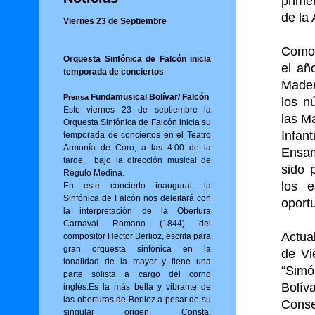
prime
de la
Viernes 23 de Septiembre
Como 
Orquesta Sinfónica de Falcón inicia
el añ
temporada de conciertos
Mader
Fundamusical Bolívar/ Falcón
Prensa
los n
Este viernes 23 de septiembre la
las M
Orquesta Sinfónica de Falcón inicia su
Infan
temporada de conciertos en el Teatro
Armonía de Coro, a las 4:00 de la
Ensam
tarde, bajo la dirección musical de
sido 
Régulo Medina.
los 
En este concierto inaugural, la
Sinfónica de Falcón nos deleitará con
oport
la interpretación de la Obertura
Carnaval Romano (1844) del
Actua
compositor Hector Berlioz, escrita para
gran orquesta sinfónica en la
de Vi
tonalidad de la mayor y tiene una
“Simó
parte solista a cargo del corno
Bolíva
inglés.Es la más bella y vibrante de
las oberturas de Berlioz a pesar de su
Conse
singular origen. Consta,