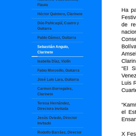
Flauta
Ha pa
Héctor Quintero, Clarinete
Festi
Dúo Pahicagüí, Cuatro y
de re
Guitarra
naci
Pablo Gámez, Guitarra
Conse
Bolív
Sebastián Angulo,
Clarinete
Amsel
Clari
Isabella Díaz, Violín
“El S
Fabio Morosillo, Guitarra
Venez
José Luis Lara, Guitarra
Luis R
Carmen Borregales,
Cuart
Clarinete
Teresa Hernández,
“Kamm
Directora Invitada
el Es
Jesús Oviedo, Director
Ensam
Invitado
Rodolfo Barráez, Director
X Fes