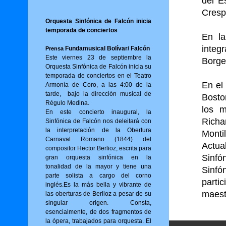
del E
Cresp
Orquesta Sinfónica de Falcón inicia
temporada de conciertos
En l
integ
Fundamusical Bolívar/ Falcón
Prensa
Este viernes 23 de septiembre la
Borge
Orquesta Sinfónica de Falcón inicia su
temporada de conciertos en el Teatro
En el
Armonía de Coro, a las 4:00 de la
tarde, bajo la dirección musical de
Bosto
Régulo Medina.
los m
En este concierto inaugural, la
Richa
Sinfónica de Falcón nos deleitará con
la interpretación de la Obertura
Monti
Carnaval Romano (1844) del
Actu
compositor Hector Berlioz, escrita para
Sinf
gran orquesta sinfónica en la
tonalidad de la mayor y tiene una
Sinf
parte solista a cargo del corno
parti
inglés.Es la más bella y vibrante de
maest
las oberturas de Berlioz a pesar de su
singular origen. Consta,
esencialmente, de dos fragmentos de
la ópera, trabajados para orquesta. El