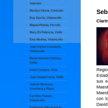
Soprano
Seb
Marilyn Viloria, Contralto
Roy García, Violoncello
Clari
Miguel Pineda, Piccolo
Mary Eli Palencia, Violín
Eloy Medina, Violoncello
Jean Carlos Coronado,
Violoncello
María Victoria Chirinos,
Violín
Regio
Ismel Campos, Viola
Estad
Juan Guadarrama, Violín
sus e
Gabriel Meneses,
Maest
Armónica y Piano
Maest
Carolina Fuguet,
con l
Violoncello
David
Katherine Villavicencio,