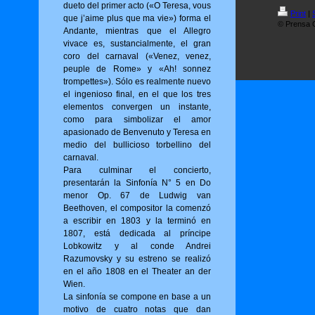
dueto del primer acto («O Tere­sa, vous
Print
|
que j’aime plus que ma vie») for­ma el
© Prensa O
Andante, mientras que el Allegro
vivace es, sustancialmente, el gran
coro del carnaval («Venez, venez,
peuple de Rome» y «Ah! sonnez
trompettes»). Sólo es realmente nuevo
el ingenioso final, en el que los tres
elementos convergen un instante,
como para simbolizar el amor
apasionado de Benvenuto y Teresa en
medio del bullicioso torbellino del
carnaval.
Para culminar el concierto,
presentarán la Sinfonía N° 5 en Do
menor Op. 67 de Ludwig van
Beethoven, el compositor la comenzó
a escribir en 1803 y la terminó en
1807, está dedicada al príncipe
Lobkowitz y al conde Andrei
Razumovsky y su estreno se realizó
en el año 1808 en el Theater an der
Wien.
La sinfonía se compone en base a un
motivo de cuatro notas que dan