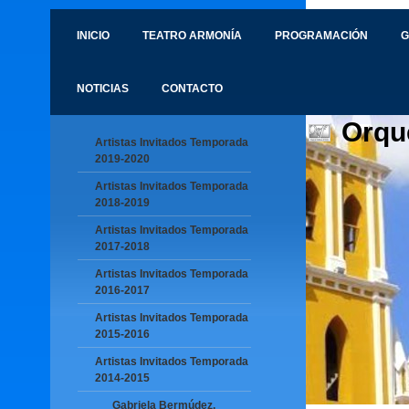
INICIO
TEATRO ARMONÍA
PROGRAMACIÓN
G
NOTICIAS
CONTACTO
Orqu
Artistas Invitados Temporada
2019-2020
Artistas Invitados Temporada
2018-2019
Artistas Invitados Temporada
2017-2018
Artistas Invitados Temporada
2016-2017
Artistas Invitados Temporada
2015-2016
Artistas Invitados Temporada
2014-2015
Gabriela Bermúdez,