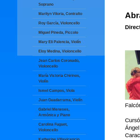
Soprano
Abr
Marilyn Viloria, Contralto
Roy García, Violoncello
Direc
Miguel Pineda, Piccolo
Mary Eli Palencia, Violín
Eloy Medina, Violoncello
Jean Carlos Coronado,
Violoncello
María Victoria Chirinos,
Violín
Ismel Campos, Viola
Juan Guadarrama, Violín
Falcó
Gabriel Meneses,
Armónica y Piano
Cursó
Carolina Fuguet,
Ángel
Violoncello
Carac
Katherine Villavicencio,