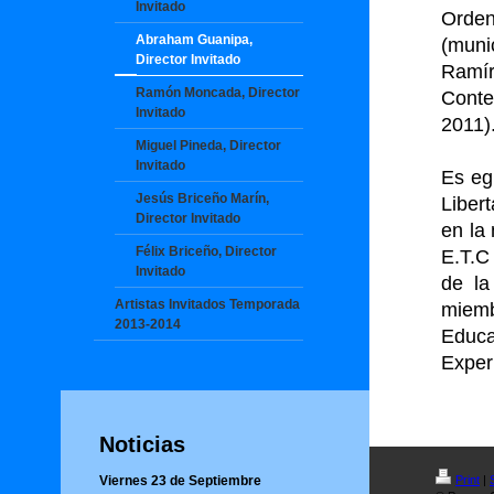
Invitado
Orde
Abraham Guanipa,
(muni
Director Invitado
Ramír
Ramón Moncada, Director
Conte
Invitado
2011)
Miguel Pineda, Director
Invitado
Es eg
Jesús Briceño Marín,
Libert
Director Invitado
en la
Félix Briceño, Director
E.T.C
Invitado
de la
Artistas Invitados Temporada
miemb
2013-2014
Educa
Exper
Noticias
Viernes 23 de Septiembre
Print
|