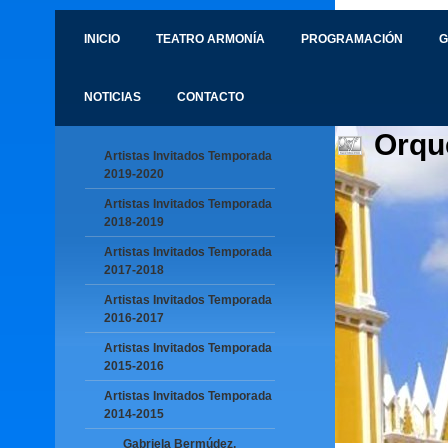
INICIO
TEATRO ARMONÍA
PROGRAMACIÓN
G
NOTICIAS
CONTACTO
Orqu
Artistas Invitados Temporada
2019-2020
Artistas Invitados Temporada
2018-2019
Artistas Invitados Temporada
2017-2018
Artistas Invitados Temporada
2016-2017
Artistas Invitados Temporada
2015-2016
Artistas Invitados Temporada
2014-2015
Gabriela Bermúdez,