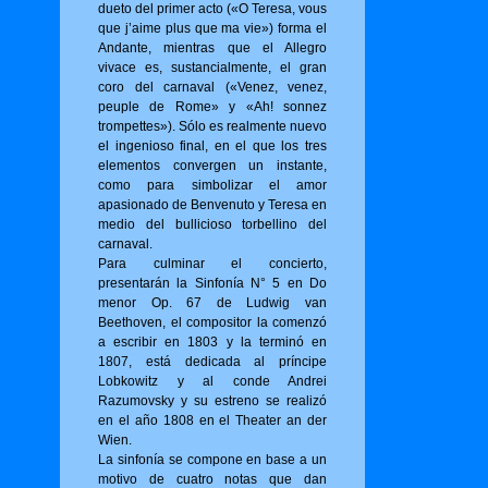
dueto del primer acto («O Tere­sa, vous
que j’aime plus que ma vie») for­ma el
Andante, mientras que el Allegro
vivace es, sustancialmente, el gran
coro del carnaval («Venez, venez,
peuple de Rome» y «Ah! sonnez
trompettes»). Sólo es realmente nuevo
el ingenioso final, en el que los tres
elementos convergen un instante,
como para simbolizar el amor
apasionado de Benvenuto y Teresa en
medio del bullicioso torbellino del
carnaval.
Para culminar el concierto,
presentarán la Sinfonía N° 5 en Do
menor Op. 67 de Ludwig van
Beethoven, el compositor la comenzó
a escribir en 1803 y la terminó en
1807, está dedicada al príncipe
Lobkowitz y al conde Andrei
Razumovsky y su estreno se realizó
en el año 1808 en el Theater an der
Wien.
La sinfonía se compone en base a un
motivo de cuatro notas que dan