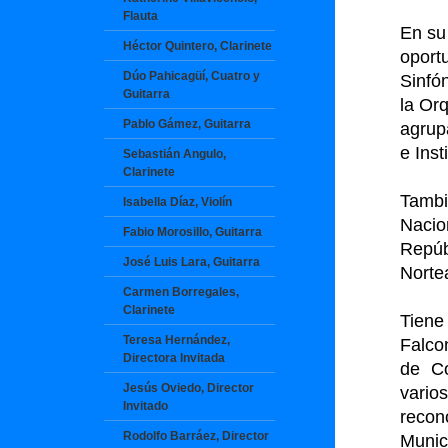
Flauta
En su 
Héctor Quintero, Clarinete
oportu
Dúo Pahicagüí, Cuatro y
Sinfón
Guitarra
la Or
Pablo Gámez, Guitarra
agrupa
e Inst
Sebastián Angulo,
Clarinete
Tambi
Isabella Díaz, Violín
Nacio
Fabio Morosillo, Guitarra
Repú
José Luis Lara, Guitarra
Norte
Carmen Borregales,
Clarinete
Tiene
Teresa Hernández,
Falco
Directora Invitada
de Co
Jesús Oviedo, Director
vario
Invitado
reco
Rodolfo Barráez, Director
Munic