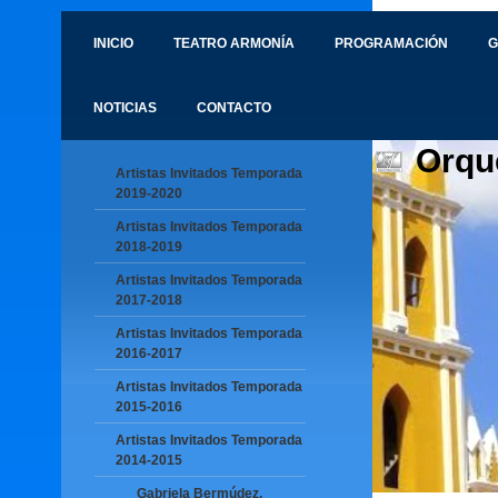
INICIO
TEATRO ARMONÍA
PROGRAMACIÓN
G
NOTICIAS
CONTACTO
Orqu
Artistas Invitados Temporada
2019-2020
Artistas Invitados Temporada
2018-2019
Artistas Invitados Temporada
2017-2018
Artistas Invitados Temporada
2016-2017
Artistas Invitados Temporada
2015-2016
Artistas Invitados Temporada
2014-2015
Gabriela Bermúdez,