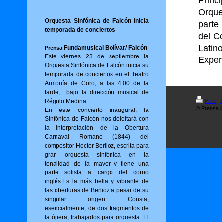
Princ
Orque
Orquesta Sinfónica de Falcón inicia
parte
temporada de conciertos
del C
Latin
Fundamusical Bolívar/ Falcón
Prensa
Este viernes 23 de septiembre la
Exper
Orquesta Sinfónica de Falcón inicia su
temporada de conciertos en el Teatro
Armonía de Coro, a las 4:00 de la
tarde, bajo la dirección musical de
Régulo Medina.
Print
|
© Prensa O
En este concierto inaugural, la
Sinfónica de Falcón nos deleitará con
la interpretación de la Obertura
Carnaval Romano (1844) del
compositor Hector Berlioz, escrita para
gran orquesta sinfónica en la
tonalidad de la mayor y tiene una
parte solista a cargo del corno
inglés.Es la más bella y vibrante de
las oberturas de Berlioz a pesar de su
singular origen. Consta,
esencialmente, de dos fragmentos de
la ópera, trabajados para orquesta. El