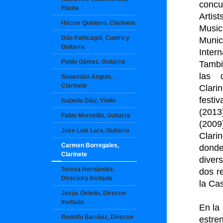
concu
Flauta
Artis
Héctor Quintero, Clarinete
Music
Dúo Pahicagüí, Cuatro y
Munic
Guitarra
Inter
Pablo Gámez, Guitarra
Tambi
las 
Sebastián Angulo,
Clarinete
Clar
festi
Isabella Díaz, Violín
(2013
Fabio Morosillo, Guitarra
(2009
José Luis Lara, Guitarra
Clari
Carmen Borregales,
donde
Clarinete
diver
Teresa Hernández,
dos r
Directora Invitada
la Ca
Jesús Oviedo, Director
Invitado
En la
Rodolfo Barráez, Director
estre