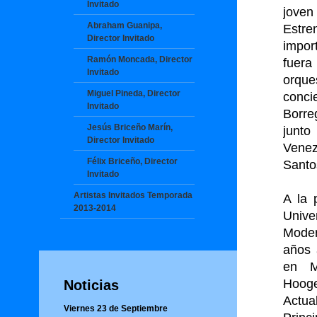
Invitado
jove
Abraham Guanipa,
Estre
Director Invitado
impor
Ramón Moncada, Director
fuera
Invitado
orque
Miguel Pineda, Director
conci
Invitado
Borre
Jesús Briceño Marín,
junt
Director Invitado
Venez
Félix Briceño, Director
Santo
Invitado
Artistas Invitados Temporada
A la 
2013-2014
Unive
Moder
años 
en M
Hooge
Noticias
Actua
Viernes 23 de Septiembre