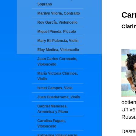
Soprano
Car
Marilyn Viloria, Contralto
Roy García, Violoncello
Clari
Miguel Pineda, Piccolo
Mary Eli Palencia, Violín
Eloy Medina, Violoncello
Jean Carlos Coronado,
Violoncello
María Victoria Chirinos,
Violín
Ismel Campos, Viola
Juan Guadarrama, Violín
obtie
Gabriel Meneses,
Unive
Armónica y Piano
Rossi
Carolina Fuguet,
Violoncello
Dest
Katherine Villavicencio,