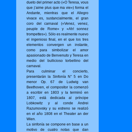
dueto del primer acto («O Tere­sa, vous
que j’aime plus que ma vie») for­ma el
Andante, mientras que el Allegro
vivace es, sustancialmente, el gran
coro del carnaval («Venez, venez,
peuple de Rome» y «Ah! sonnez
trompettes»). Sólo es realmente nuevo
el ingenioso final, en el que los tres
elementos convergen un instante,
como para simbolizar el amor
apasionado de Benvenuto y Teresa en
medio del bullicioso torbellino del
carnaval.
Para culminar el concierto,
presentarán la Sinfonía N° 5 en Do
menor Op. 67 de Ludwig van
Beethoven, el compositor la comenzó
a escribir en 1803 y la terminó en
1807, está dedicada al príncipe
Lobkowitz y al conde Andrei
Razumovsky y su estreno se realizó
en el año 1808 en el Theater an der
Wien.
La sinfonía se compone en base a un
motivo de cuatro notas que dan