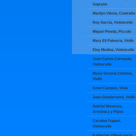
Soprano
Marilyn Viloria, Contralto
Roy García, Violoncello
Miguel Pineda, Piccolo
Mary Eli Palencia, Violín
Eloy Medina, Violoncello
Jean Carlos Coronado,
Violoncello
María Victoria Chirinos,
Violín
Ismel Campos, Viola
Juan Guadarrama, Violín
Gabriel Meneses,
Armónica y Piano
Carolina Fuguet,
Violoncello
Katherine Villavicencio,