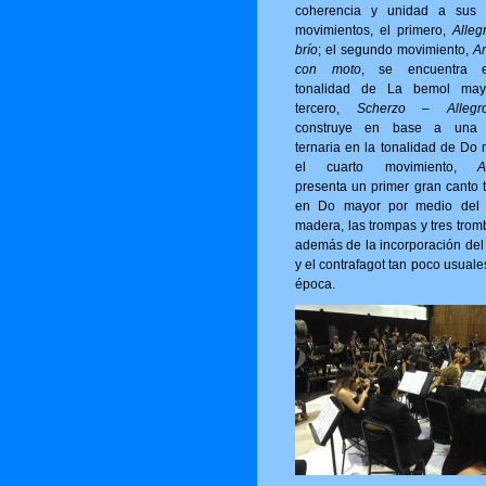
coherencia y unidad a sus 
movimientos, el primero,
Alleg
brío
; el segundo movimiento,
A
con moto
, se encuentra 
tonalidad de La bemol may
tercero,
Scherzo – Allegro
construye en base a una 
ternaria en la tonalidad de Do 
el cuarto movimiento,
A
presenta un primer gran canto t
en Do mayor por medio del 
madera, las trompas y tres trom
además de la incorporación del 
y el contrafagot tan poco usuale
época.