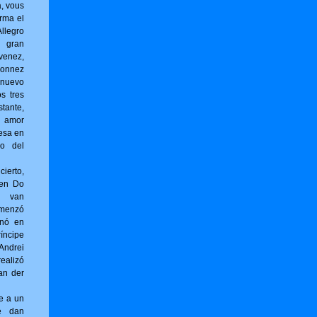
a, vous
r­ma el
llegro
l gran
venez,
onnez
 nuevo
os tres
tante,
 amor
esa en
no del
erto,
 en Do
g van
omenzó
inó en
íncipe
ndrei
ealizó
an der
e a un
e dan