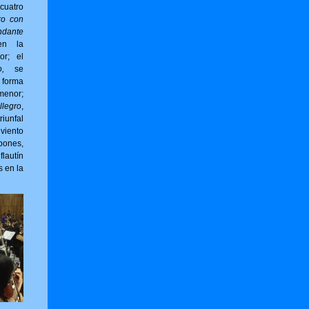
cuatro
ro con
ndante
en la
or; el
,
se
forma
menor;
llegro
,
riunfal
viento
bones,
flautín
s en la