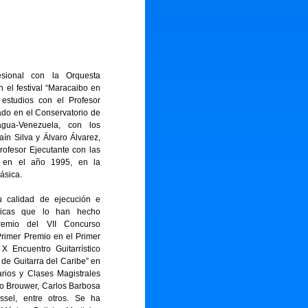
esional con la Orquesta
 el festival “Maracaibo en
s estudios con el Profesor
ado en el Conservatorio de
gua-Venezuela, con los
aín Silva y Álvaro Álvarez,
ofesor Ejecutante con las
es en el año 1995, en la
 clásica.
u calidad de ejecución e
rísticas que lo han hecho
remio del VII Concurso
 Primer Premio en el Primer
 Encuentro Guitarrístico
l de Guitarra del Caribe” en
arios y Clases Magistrales
Leo Brouwer, Carlos Barbosa
ssel, entre otros. Se ha