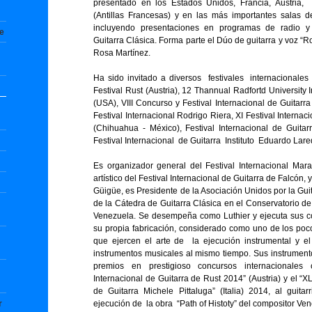
presentado en los Estados Unidos, Francia, Austria, M
(Antillas Francesas) y en las más importantes salas d
incluyendo presentaciones en programas de radio y t
te
Guitarra Clásica. Forma parte el Dúo de guitarra y voz “R
Rosa Martínez.
Ha sido invitado a diversos festivales internacionales
Festival Rust (Austria), 12 Thannual Radfortd University I
(USA), VIII Concurso y Festival Internacional de Guitar
Festival Internacional Rodrigo Riera, XI Festival Internaci
(Chihuahua - México), Festival Internacional de Guitar
Festival Internacional de Guitarra Instituto Eduardo Laredo
Es organizador general del Festival Internacional Mara
artístico del Festival Internacional de Guitarra de Falcón, 
Güigüe, es Presidente de la Asociación Unidos por la Gui
de la Cátedra de Guitarra Clásica en el Conservatorio d
Venezuela. Se desempeña como Luthier y ejecuta sus co
su propia fabricación, considerado como uno de los po
que ejercen el arte de la ejecución instrumental y el
instrumentos musicales al mismo tiempo. Sus instrumen
premios en prestigioso concursos internacionale
Internacional de Guitarra de Rust 2014” (Austria) y el “X
de Guitarra Michele Pittaluga” (Italia) 2014, al guitar
r
ejecución de la obra “Path of Histoty” del compositor Ve