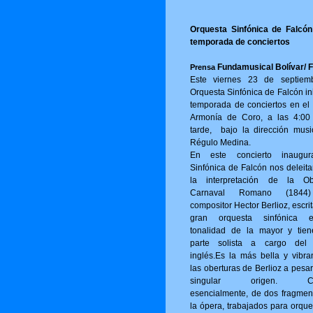
Orquesta Sinfónica de Falcón 
temporada de conciertos
Fundamusical Bolívar/ 
Prensa
Este viernes 23 de septiem
Orquesta Sinfónica de Falcón in
temporada de conciertos en el 
Armonía de Coro, a las 4:00
tarde, bajo la dirección musi
Régulo Medina.
En este concierto inaugur
Sinfónica de Falcón nos deleita
la interpretación de la Ob
Carnaval Romano (1844
compositor Hector Berlioz, escri
gran orquesta sinfónica 
tonalidad de la mayor y tie
parte solista a cargo del
inglés.Es la más bella y vibra
las oberturas de Berlioz a pesa
singular origen. Con
esencialmente, de dos fragmen
la ópera, trabajados para orque