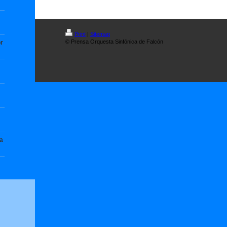
Print
|
Sitemap
© Prensa Orquesta Sinfónica de Falcón
r
a