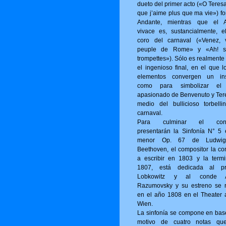
dueto del primer acto («O Tere­s
que j’aime plus que ma vie») fo
Andante, mientras que el A
vivace es, sustancialmente, e
coro del carnaval («Venez, 
peuple de Rome» y «Ah! s
trompettes»). Sólo es realmente
el ingenioso final, en el que l
elementos convergen un ins
como para simbolizar el
apasionado de Benvenuto y Ter
medio del bullicioso torbelli
carnaval.
Para culminar el conci
presentarán la Sinfonía N° 5
menor Op. 67 de Ludwi
Beethoven, el compositor la c
a escribir en 1803 y la term
1807, está dedicada al pr
Lobkowitz y al conde A
Razumovsky y su estreno se r
en el año 1808 en el Theater 
Wien.
La sinfonía se compone en bas
motivo de cuatro notas qu