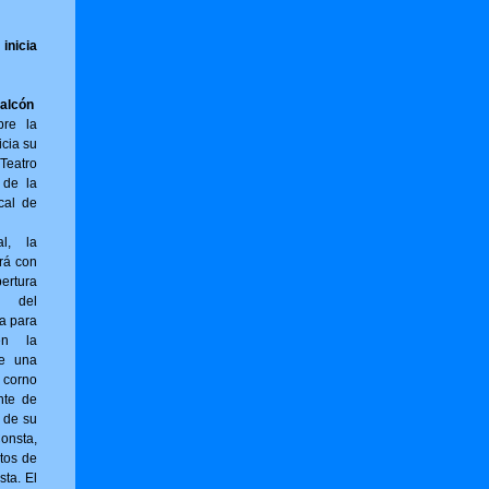
inicia
Falcón
bre la
icia su
Teatro
 de la
cal de
al, la
rá con
ertura
) del
ta para
en la
ne una
 corno
nte de
r de su
sta,
tos de
sta. El