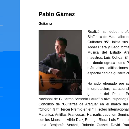
Pablo Gámez
Guitarra
Realizó su debut prof
Sinfónica de Maracaibo en
Guitarras 95”. Inicia su
Abner Riera y luego form
Música del Estado Ara
maestros: Luis Ochoa, Efr
de donde egresa como Pr
más altas calificacion
especialidad de guitarra
Ha sido elogiado por s
interpretación, caracte
ganador del Primer P
Nacional de Guitarras “Antonio Lauro” a nivel superior,
Concurso de “Guitarras de Aragua” en el marco del X
“Choroní 97”, Tercer Premio en el “III Trofeo Internaciona
Martinica, Antillas Francesas. Ha participado en Semin
con los Maestros: Alirio Díaz, Rodrigo Riera, Luis Zea, 
Lima, Benjamín Verderi, Roberto Oussel, David Rou