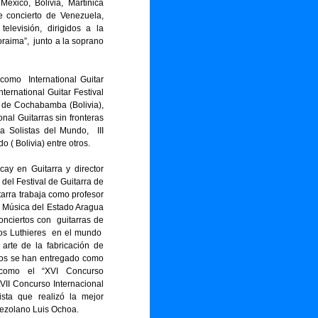
éxico, Bolivia, Martinica
e concierto de Venezuela,
elevisión, dirigidos a la
oraima”, junto a la soprano
 como International Guitar
nternational Guitar Festival
ra de Cochabamba (Bolivia),
onal Guitarras sin fronteras
ra Solistas del Mundo, III
 ( Bolivia) entre otros.
cay en Guitarra y director
y del Festival de Guitarra de
tarra trabaja como profesor
e Música del Estado Aragua
nciertos con guitarras de
cos Luthieres en el mundo
 arte de la fabricación de
tos se han entregado como
s como el “XVI Concurso
LVII Concurso Internacional
rista que realizó la mejor
nezolano Luis Ochoa.