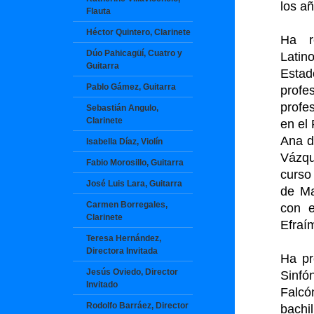
los a
Flauta
Héctor Quintero, Clarinete
Ha r
Dúo Pahicagüí, Cuatro y
Latin
Guitarra
Estad
Pablo Gámez, Guitarra
profe
profe
Sebastián Angulo,
Clarinete
en el
Ana d
Isabella Díaz, Violín
Vázqu
Fabio Morosillo, Guitarra
curso
José Luis Lara, Guitarra
de Ma
Carmen Borregales,
con e
Clarinete
Efraí
Teresa Hernández,
Directora Invitada
Ha pr
Jesús Oviedo, Director
Sinfó
Invitado
Falcó
Rodolfo Barráez, Director
bachi