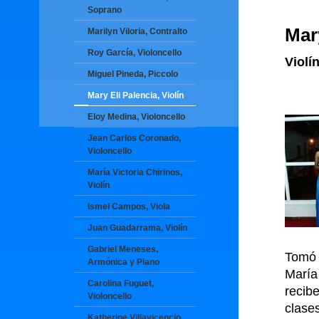
Soprano
Mar
Marilyn Viloria, Contralto
Roy García, Violoncello
Violí
Miguel Pineda, Piccolo
Mary Eli Palencia, Violín
Eloy Medina, Violoncello
Jean Carlos Coronado,
Violoncello
María Victoria Chirinos,
Violín
Ismel Campos, Viola
Juan Guadarrama, Violín
Gabriel Meneses,
Tomó 
Armónica y Piano
María
Carolina Fuguet,
recibe
Violoncello
clase
Katherine Villavicencio,