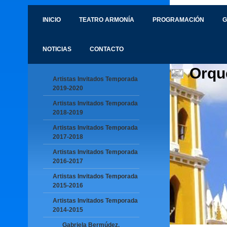
INICIO
TEATRO ARMONÍA
PROGRAMACIÓN
G
NOTICIAS
CONTACTO
Orqu
Artistas Invitados Temporada
2019-2020
Artistas Invitados Temporada
2018-2019
Artistas Invitados Temporada
2017-2018
Artistas Invitados Temporada
2016-2017
Artistas Invitados Temporada
2015-2016
Artistas Invitados Temporada
2014-2015
Gabriela Bermúdez,