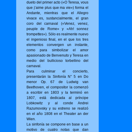
dueto del primer acto («O Tere­sa, vous
que j’aime plus que ma vie») for­ma el
Andante, mientras que el Allegro
vivace es, sustancialmente, el gran
coro del carnaval («Venez, venez,
peuple de Rome» y «Ah! sonnez
trompettes»). Sólo es realmente nuevo
el ingenioso final, en el que los tres
elementos convergen un instante,
como para simbolizar el amor
apasionado de Benvenuto y Teresa en
medio del bullicioso torbellino del
carnaval.
Para culminar el concierto,
presentarán la Sinfonía N° 5 en Do
menor Op. 67 de Ludwig van
Beethoven, el compositor la comenzó
a escribir en 1803 y la terminó en
1807, está dedicada al príncipe
Lobkowitz y al conde Andrei
Razumovsky y su estreno se realizó
en el año 1808 en el Theater an der
Wien.
La sinfonía se compone en base a un
motivo de cuatro notas que dan