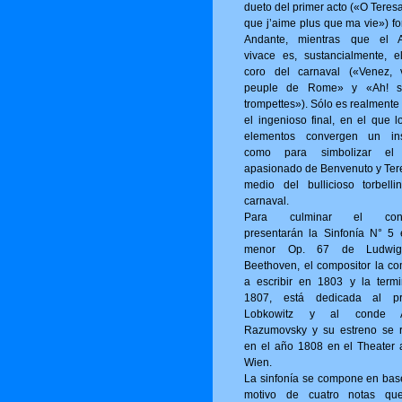
dueto del primer acto («O Tere­s
que j’aime plus que ma vie») fo
Andante, mientras que el A
vivace es, sustancialmente, e
coro del carnaval («Venez, 
peuple de Rome» y «Ah! s
trompettes»). Sólo es realmente
el ingenioso final, en el que l
elementos convergen un ins
como para simbolizar el
apasionado de Benvenuto y Ter
medio del bullicioso torbelli
carnaval.
Para culminar el conci
presentarán la Sinfonía N° 5
menor Op. 67 de Ludwi
Beethoven, el compositor la c
a escribir en 1803 y la term
1807, está dedicada al pr
Lobkowitz y al conde A
Razumovsky y su estreno se r
en el año 1808 en el Theater 
Wien.
La sinfonía se compone en bas
motivo de cuatro notas qu