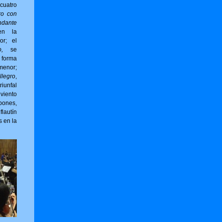
cuatro
ro con
ndante
en la
or; el
,
se
forma
menor;
llegro
,
riunfal
viento
bones,
flautín
s en la