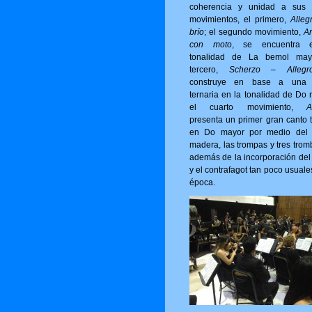
coherencia y unidad a sus 
movimientos, el primero,
Alleg
brío
; el segundo movimiento,
A
con moto
, se encuentra 
tonalidad de La bemol may
tercero,
Scherzo – Allegro
construye en base a una 
ternaria en la tonalidad de Do 
el cuarto movimiento,
A
presenta un primer gran canto t
en Do mayor por medio del 
madera, las trompas y tres trom
además de la incorporación del 
y el contrafagot tan poco usuale
época.