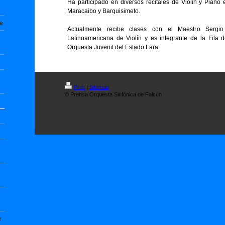
Ha participado en diversos recitales de Violín y Pian
Maracaibo y Barquisimeto.
te
Actualmente recibe clases con el Maestro Sergi
Latinoamericana de Violín y es integrante de la Fila 
Orquesta Juvenil del Estado Lara.
Print
|
Sitemap
© Prensa Orquesta Sinfónica de Falcón
r