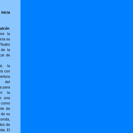
inicia
Falcón
bre la
icia su
Teatro
 de la
cal de
al, la
rá con
ertura
) del
ta para
en la
ne una
 corno
nte de
r de su
sta,
tos de
sta. El