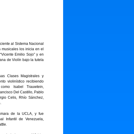
eciente al Sistema Nacional
 musicales los inicia en el
“Vicente Emilio Sojo” y en
na de Violín bajo la tutela
sas Clases Magistrales y
to violinístico recibiendo
como Isabel Trauwtein,
ancisco Del Castillo, Pablo
rgio Celis, Rhío Sánchez,
.
ámara de la UCLA, y fue
l Infantil de Venezuela,
ttle.