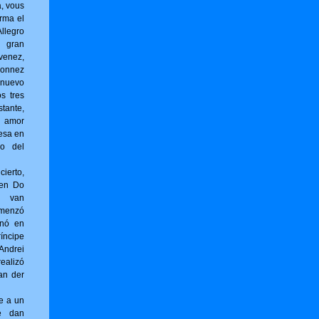
a, vous
r­ma el
llegro
l gran
venez,
onnez
 nuevo
os tres
tante,
 amor
esa en
no del
erto,
 en Do
g van
omenzó
inó en
íncipe
ndrei
ealizó
an der
e a un
e dan