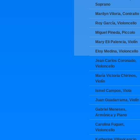
Soprano
Marilyn Viloria, Contralto
Roy García, Violoncello
Miguel Pineda, Piccolo
Mary Eli Palencia, Violín
Eloy Medina, Violoncello
Jean Carlos Coronado,
Violoncello
María Victoria Chirinos,
Violín
Ismel Campos, Viola
Juan Guadarrama, Violín
Gabriel Meneses,
Armónica y Piano
Carolina Fuguet,
Violoncello
Katherine Villavicencio,