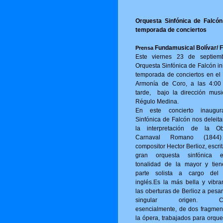
Orquesta Sinfónica de Falcón 
temporada de conciertos
Fundamusical Bolívar/ 
Prensa
Este viernes 23 de septiem
Orquesta Sinfónica de Falcón in
temporada de conciertos en el 
Armonía de Coro, a las 4:00
tarde, bajo la dirección musi
Régulo Medina.
En este concierto inaugur
Sinfónica de Falcón nos deleita
la interpretación de la Ob
Carnaval Romano (1844
compositor Hector Berlioz, escri
gran orquesta sinfónica 
tonalidad de la mayor y tie
parte solista a cargo del
inglés.Es la más bella y vibra
las oberturas de Berlioz a pesa
singular origen. Con
esencialmente, de dos fragmen
la ópera, trabajados para orque