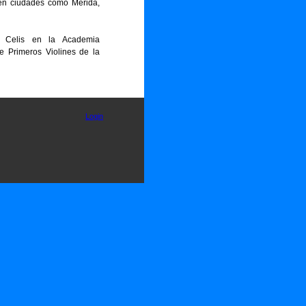
o en ciudades como Mérida,
o Celis en la Academia
de Primeros Violines de la
Login