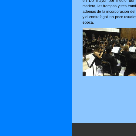
en Do mayor por medio del 
madera, las trompas y tres trom
además de la incorporación del 
y el contrafagot tan poco usuale
época.