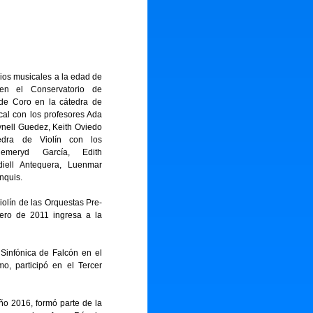
ios musicales a la edad de
n el Conservatorio de
de Coro en la cátedra de
al con los profesores Ada
nell Guedez, Keith Oviedo
dra de Violín con los
Hemeryd García, Edith
iell Antequera, Luenmar
nquis.
iolín de las Orquestas Pre-
ebrero de 2011 ingresa a la
Sinfónica de Falcón en el
o, participó en el Tercer
ño 2016, formó parte de la