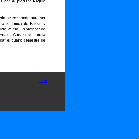
da por el profesor Régulo
eda seleccionado para ser
esta Sinfónica de Falcón y
eyde Valera. Es profesor de
 Ana de Coro, estudia en la
da” el cuarto semestre de
Login