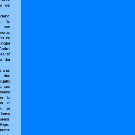
esa en
no del
erto,
 en Do
g van
omenzó
inó en
íncipe
ndrei
ealizó
an der
e a un
e dan
cuatro
ro con
ndante
en la
or; el
,
se
forma
menor;
llegro
,
riunfal