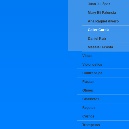
Juan J. López
Mary Eli Palencia
Ana Raquel Rivero
Geiler García
Daniel Ruiz
Massiel Acosta
Violas
Violoncellos
Contrabajos
Flautas
Oboes
Clarinetes
Fagotes
Cornos
Trompetas