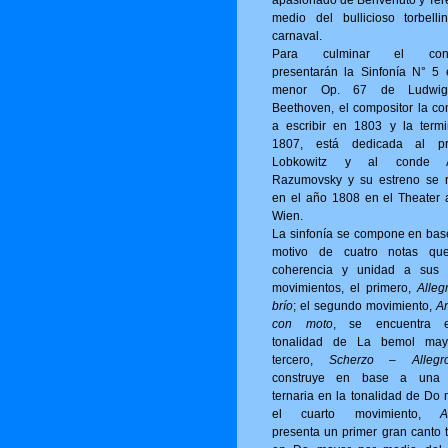
apasionado de Benvenuto y Ter
medio del bullicioso torbelli
carnaval.
Para culminar el conci
presentarán la Sinfonía N° 5
menor Op. 67 de Ludwi
Beethoven, el compositor la c
a escribir en 1803 y la term
1807, está dedicada al pr
Lobkowitz y al conde A
Razumovsky y su estreno se r
en el año 1808 en el Theater 
Wien.
La sinfonía se compone en bas
motivo de cuatro notas qu
coherencia y unidad a sus 
movimientos, el primero,
Alleg
brío
; el segundo movimiento,
A
con moto
, se encuentra 
tonalidad de La bemol may
tercero,
Scherzo – Allegro
construye en base a una 
ternaria en la tonalidad de Do 
el cuarto movimiento,
A
presenta un primer gran canto t