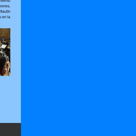
viento
bones,
flautín
s en la