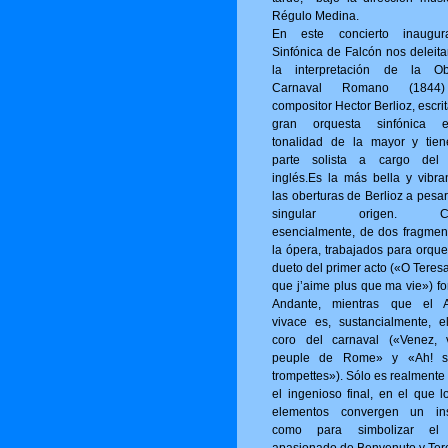
Régulo Medina.
En este concierto inaugur
Sinfónica de Falcón nos deleita
la interpretación de la Ob
Carnaval Romano (1844
compositor Hector Berlioz, escri
gran orquesta sinfónica 
tonalidad de la mayor y tie
parte solista a cargo del
inglés.Es la más bella y vibra
las oberturas de Berlioz a pesa
singular origen. Con
esencialmente, de dos fragmen
la ópera, trabajados para orque
dueto del primer acto («O Tere­s
que j’aime plus que ma vie») fo
Andante, mientras que el A
vivace es, sustancialmente, e
coro del carnaval («Venez, 
peuple de Rome» y «Ah! s
trompettes»). Sólo es realmente
el ingenioso final, en el que l
elementos convergen un ins
como para simbolizar el