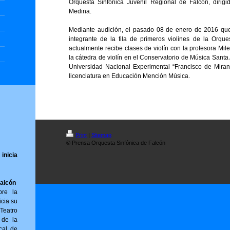
Orquesta Sinfónica Juvenil Regional de Falcón, dirigi
Medina.
Mediante audición, el pasado 08 de enero de 2016 qu
integrante de la fila de primeros violines de la Orqu
actualmente recibe clases de violín con la profesora Mil
la cátedra de violín en el Conservatorio de Música Santa
Universidad Nacional Experimental “Francisco de Miran
licenciatura en Educación Mención Música.
Print
|
Sitemap
© Prensa Orquesta Sinfónica de Falcón
inicia
Falcón
bre la
icia su
Teatro
 de la
cal de