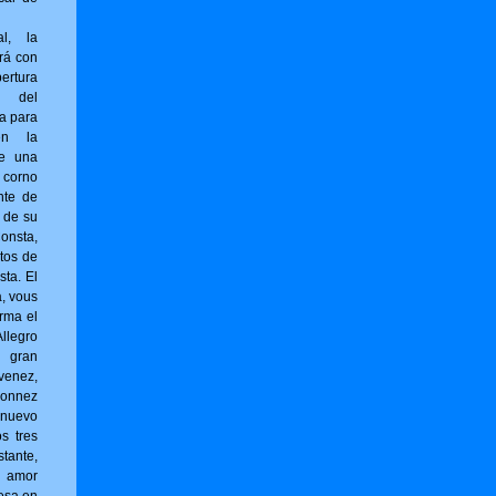
al, la
rá con
ertura
) del
ta para
en la
ne una
 corno
nte de
r de su
sta,
tos de
sta. El
a, vous
r­ma el
llegro
l gran
venez,
onnez
 nuevo
os tres
tante,
 amor