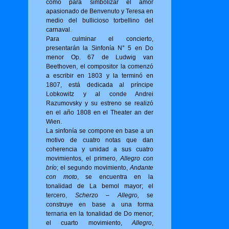
como para simbolizar el amor
apasionado de Benvenuto y Teresa en
medio del bullicioso torbellino del
carnaval.
Para culminar el concierto,
presentarán la Sinfonía N° 5 en Do
menor Op. 67 de Ludwig van
Beethoven, el compositor la comenzó
a escribir en 1803 y la terminó en
1807, está dedicada al príncipe
Lobkowitz y al conde Andrei
Razumovsky y su estreno se realizó
en el año 1808 en el Theater an der
Wien.
La sinfonía se compone en base a un
motivo de cuatro notas que dan
coherencia y unidad a sus cuatro
movimientos, el primero,
Allegro con
brío
; el segundo movimiento,
Andante
con moto
, se encuentra en la
tonalidad de La bemol mayor; el
tercero,
Scherzo – Allegro,
se
construye en base a una forma
ternaria en la tonalidad de Do menor;
el cuarto movimiento,
Allegro
,