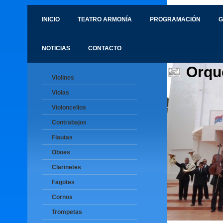
INICIO
TEATRO ARMONÍA
PROGRAMACIÓN
G
NOTICIAS
CONTACTO
Orqu
Violines
Violas
Violoncellos
Contrabajos
Flautas
Oboes
Clarinetes
Fagotes
Cornos
Trompetas