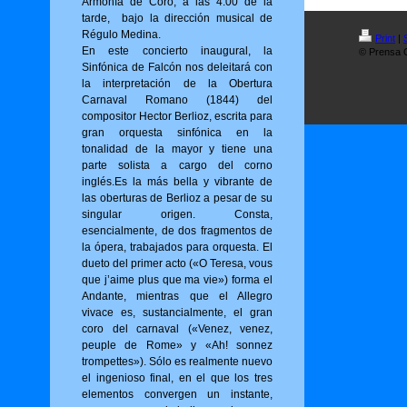
Armonía de Coro, a las 4:00 de la
tarde, bajo la dirección musical de
Régulo Medina.
Print
|
En este concierto inaugural, la
© Prensa O
Sinfónica de Falcón nos deleitará con
la interpretación de la Obertura
Carnaval Romano (1844) del
compositor Hector Berlioz, escrita para
gran orquesta sinfónica en la
tonalidad de la mayor y tiene una
parte solista a cargo del corno
inglés.Es la más bella y vibrante de
las oberturas de Berlioz a pesar de su
singular origen. Consta,
esencialmente, de dos fragmentos de
la ópera, trabajados para orquesta. El
dueto del primer acto («O Tere­sa, vous
que j’aime plus que ma vie») for­ma el
Andante, mientras que el Allegro
vivace es, sustancialmente, el gran
coro del carnaval («Venez, venez,
peuple de Rome» y «Ah! sonnez
trompettes»). Sólo es realmente nuevo
el ingenioso final, en el que los tres
elementos convergen un instante,