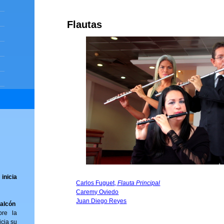
Flautas
inicia
Carlos Fuguet,
Flauta Principal
Caremy Oviedo
Juan Diego Reyes
Falcón
bre la
icia su