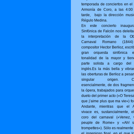
temporada de conciertos en el 
Armonía de Coro, a las 4:00
tarde, bajo la dirección musi
Régulo Medina.
En este concierto inaugur
Sinfónica de Falcón nos deleita
la interpretación de la Ob
Carnaval Romano (1844
compositor Hector Berlioz, escri
gran orquesta sinfónica 
tonalidad de la mayor y tie
parte solista a cargo del
inglés.Es la más bella y vibra
las oberturas de Berlioz a pesa
singular origen. Con
esencialmente, de dos fragmen
la ópera, trabajados para orque
dueto del primer acto («O Tere­s
que j’aime plus que ma vie») fo
Andante, mientras que el A
vivace es, sustancialmente, e
coro del carnaval («Venez, 
peuple de Rome» y «Ah! s
trompettes»). Sólo es realmente
el ingenioso final, en el que l