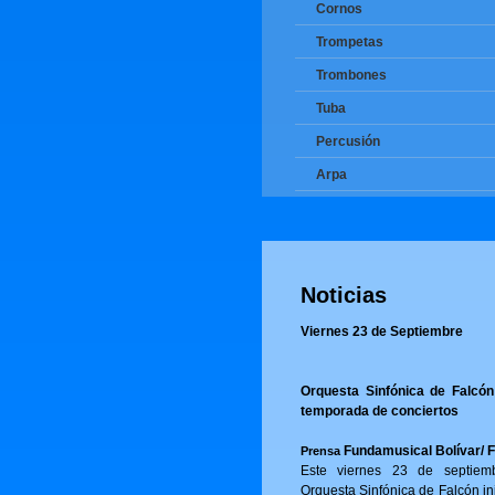
Cornos
Trompetas
Trombones
Tuba
Percusión
Arpa
Noticias
Viernes 23 de Septiembre
Orquesta Sinfónica de Falcón 
temporada de conciertos
Fundamusical Bolívar/ 
Prensa
Este viernes 23 de septiem
Orquesta Sinfónica de Falcón in