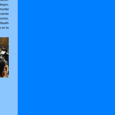
menor;
llegro
,
riunfal
viento
bones,
flautín
s en la