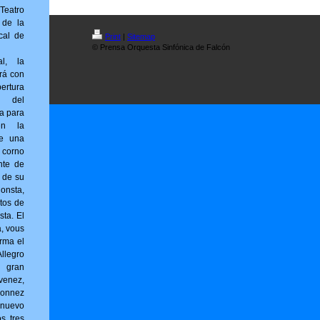
Teatro
 de la
cal de
Print
|
Sitemap
© Prensa Orquesta Sinfónica de Falcón
al, la
rá con
ertura
) del
ta para
en la
ne una
 corno
nte de
r de su
sta,
tos de
sta. El
a, vous
r­ma el
llegro
l gran
venez,
onnez
 nuevo
os tres