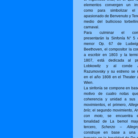
elementos convergen un ins
como para simbolizar el
apasionado de Benvenuto y Ter
medio del bullicioso torbelli
carnaval.
Para culminar el conci
presentarán la Sinfonía N° 5
menor Op. 67 de Ludwi
Beethoven, el compositor la c
a escribir en 1803 y la term
1807, está dedicada al pr
Lobkowitz y al conde A
Razumovsky y su estreno se r
en el año 1808 en el Theater 
Wien.
La sinfonía se compone en bas
motivo de cuatro notas qu
coherencia y unidad a sus 
movimientos, el primero,
Alleg
brío
; el segundo movimiento,
A
con moto
, se encuentra 
tonalidad de La bemol may
tercero,
Scherzo – Allegro
construye en base a una 