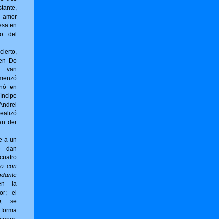
tante,
 amor
esa en
no del
erto,
 en Do
g van
omenzó
inó en
íncipe
ndrei
ealizó
an der
e a un
e dan
cuatro
ro con
ndante
en la
or; el
,
se
forma