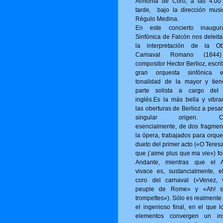
Armonía de Coro, a las 4:00
tarde, bajo la dirección musi
Régulo Medina.
En este concierto inaugur
Sinfónica de Falcón nos deleita
la interpretación de la Ob
Carnaval Romano (1844
compositor Hector Berlioz, escri
gran orquesta sinfónica 
tonalidad de la mayor y tie
parte solista a cargo del
inglés.Es la más bella y vibra
las oberturas de Berlioz a pesa
singular origen. Con
esencialmente, de dos fragmen
la ópera, trabajados para orque
dueto del primer acto («O Tere­s
que j’aime plus que ma vie») fo
Andante, mientras que el A
vivace es, sustancialmente, e
coro del carnaval («Venez, 
peuple de Rome» y «Ah! s
trompettes»). Sólo es realmente
el ingenioso final, en el que l
elementos convergen un ins