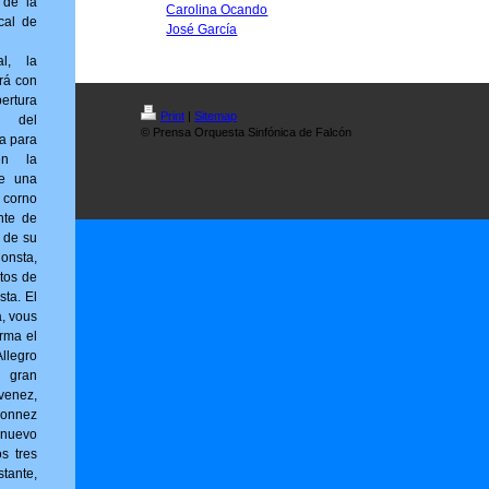
 de la
Carolina Ocando
cal de
José García
al, la
rá con
ertura
Print
|
Sitemap
) del
© Prensa Orquesta Sinfónica de Falcón
ta para
en la
ne una
 corno
nte de
r de su
sta,
tos de
sta. El
a, vous
r­ma el
llegro
l gran
venez,
onnez
 nuevo
os tres
tante,