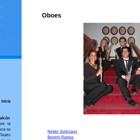
Oboes
inicia
Falcón
bre la
icia su
Néstor Solórzano
Teatro
Beverly Ramos