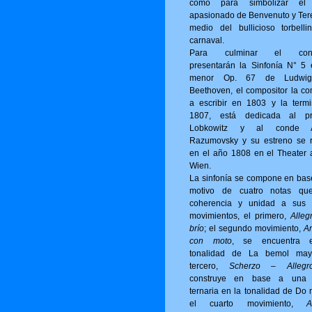
como para simbolizar el
apasionado de Benvenuto y Ter
medio del bullicioso torbelli
carnaval.
Para culminar el conci
presentarán la Sinfonía N° 5
menor Op. 67 de Ludwi
Beethoven, el compositor la c
a escribir en 1803 y la term
1807, está dedicada al pr
Lobkowitz y al conde A
Razumovsky y su estreno se r
en el año 1808 en el Theater 
Wien.
La sinfonía se compone en bas
motivo de cuatro notas qu
coherencia y unidad a sus 
movimientos, el primero,
Alleg
brío
; el segundo movimiento,
A
con moto
, se encuentra 
tonalidad de La bemol may
tercero,
Scherzo – Allegro
construye en base a una 
ternaria en la tonalidad de Do 
el cuarto movimiento,
A