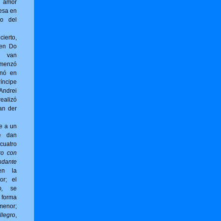
 amor
esa en
no del
erto,
 en Do
g van
omenzó
inó en
íncipe
ndrei
ealizó
an der
e a un
e dan
cuatro
ro con
ndante
en la
or; el
,
se
forma
menor;
llegro
,