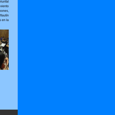
riunfal
viento
bones,
flautín
s en la