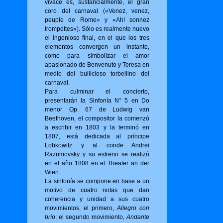
vivace es, sustancialmente, el gran
coro del carnaval («Venez, venez,
peuple de Rome» y «Ah! sonnez
trompettes»). Sólo es realmente nuevo
el ingenioso final, en el que los tres
elementos convergen un instante,
como para simbolizar el amor
apasionado de Benvenuto y Teresa en
medio del bullicioso torbellino del
carnaval.
Para culminar el concierto,
presentarán la Sinfonía N° 5 en Do
menor Op. 67 de Ludwig van
Beethoven, el compositor la comenzó
a escribir en 1803 y la terminó en
1807, está dedicada al príncipe
Lobkowitz y al conde Andrei
Razumovsky y su estreno se realizó
en el año 1808 en el Theater an der
Wien.
La sinfonía se compone en base a un
motivo de cuatro notas que dan
coherencia y unidad a sus cuatro
movimientos, el primero,
Allegro con
brío
; el segundo movimiento,
Andante