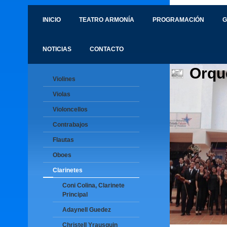
INICIO
TEATRO ARMONÍA
PROGRAMACIÓN
G
NOTICIAS
CONTACTO
Orqu
Violines
Violas
Violoncellos
Contrabajos
Flautas
Oboes
Clarinetes
Coni Colina, Clarinete
Principal
Adaynell Guedez
Christell Yrausquin