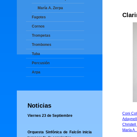
María A. Zerpa
Clar
Fagotes
Cornos
Trompetas
Trombones
Tuba
Percusión
Arpa
Noticias
Coni Col
Viernes 23 de Septiembre
Adaynel
Christel
María A.
Orquesta Sinfónica de Falcón inicia