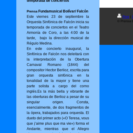
temporada de conciertos
Fundamusical Bolívar/ Falcón
Prensa
Este viernes 23 de septiembre la
Print
|
© Prensa O
Orquesta Sinfónica de Falcón inicia su
temporada de conciertos en el Teatro
Armonía de Coro, a las 4:00 de la
tarde, bajo la dirección musical de
Régulo Medina.
En este concierto inaugural, la
Sinfónica de Falcón nos deleitará con
la interpretación de la Obertura
Carnaval Romano (1844) del
compositor Hector Berlioz, escrita para
gran orquesta sinfónica en la
tonalidad de la mayor y tiene una
parte solista a cargo del corno
inglés.Es la más bella y vibrante de
las oberturas de Berlioz a pesar de su
singular origen. Consta,
esencialmente, de dos fragmentos de
la ópera, trabajados para orquesta. El
dueto del primer acto («O Tere­sa, vous
que j’aime plus que ma vie») for­ma el
Andante, mientras que el Allegro