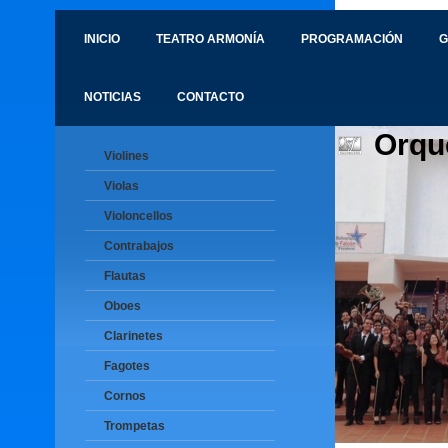
INICIO
TEATRO ARMONÍA
PROGRAMACIÓN
G
NOTICIAS
CONTACTO
Orqu
Violines
Violas
Violoncellos
Contrabajos
Flautas
Oboes
Clarinetes
Fagotes
Cornos
Trompetas