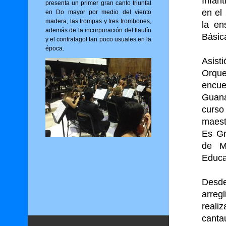
Infan
presenta un primer gran canto triunfal
en el
en Do mayor por medio del viento
madera, las trompas y tres trombones,
la en
además de la incorporación del flautín
Básica
y el contrafagot tan poco usuales en la
época.
Asist
Orque
encue
Guana
curso
maest
Es Gr
de Mi
Educa
Desde
arregl
reali
canta