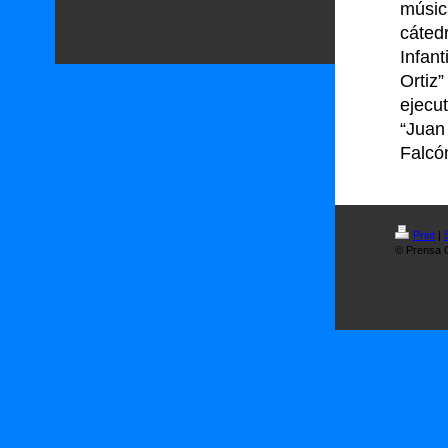
músic
cáted
Infan
Ortiz
ejecu
“Juan
Falcó
Print
|
© Prensa O