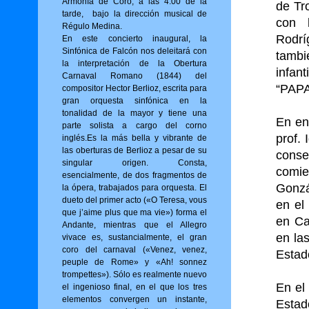
Armonía de Coro, a las 4:00 de la
de Tr
tarde, bajo la dirección musical de
con 
Régulo Medina.
Rodrí
En este concierto inaugural, la
Sinfónica de Falcón nos deleitará con
tambi
la interpretación de la Obertura
infan
Carnaval Romano (1844) del
“PAPA
compositor Hector Berlioz, escrita para
gran orquesta sinfónica en la
tonalidad de la mayor y tiene una
En ene
parte solista a cargo del corno
prof.
inglés.Es la más bella y vibrante de
las oberturas de Berlioz a pesar de su
conse
singular origen. Consta,
comie
esencialmente, de dos fragmentos de
Gonzá
la ópera, trabajados para orquesta. El
dueto del primer acto («O Tere­sa, vous
en el
que j’aime plus que ma vie») for­ma el
en Ca
Andante, mientras que el Allegro
en la
vivace es, sustancialmente, el gran
coro del carnaval («Venez, venez,
Estad
peuple de Rome» y «Ah! sonnez
trompettes»). Sólo es realmente nuevo
En el
el ingenioso final, en el que los tres
elementos convergen un instante,
Estad