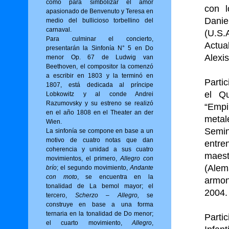
como para simbolizar el amor
con 
apasionado de Benvenuto y Teresa en
Danie
medio del bullicioso torbellino del
carnaval.
(U.S
Para culminar el concierto,
Actua
presentarán la Sinfonía N° 5 en Do
Alexis
menor Op. 67 de Ludwig van
Beethoven, el compositor la comenzó
a escribir en 1803 y la terminó en
Partic
1807, está dedicada al príncipe
el Qu
Lobkowitz y al conde Andrei
Razumovsky y su estreno se realizó
“Empi
en el año 1808 en el Theater an der
metal
Wien.
Semi
La sinfonía se compone en base a un
motivo de cuatro notas que dan
entre
coherencia y unidad a sus cuatro
maes
movimientos, el primero,
Allegro con
(Alem
brío
; el segundo movimiento,
Andante
con moto
, se encuentra en la
armon
tonalidad de La bemol mayor; el
2
tercero,
Scherzo – Allegro,
se
construye en base a una forma
ternaria en la tonalidad de Do menor;
Parti
el cuarto movimiento,
Allegro
,