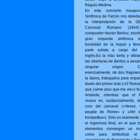
Régulo Medina.
En este concierto inaugur
Sinfónica de Falcón nos deleita
la interpretación de la Ob
Carnaval Romano (1844
compositor Hector Berlioz, escri
gran orquesta sinfónica 
tonalidad de la mayor y tie
parte solista a cargo del
inglés.Es la más bella y vibra
las oberturas de Berlioz a pesa
singular origen. Con
esencialmente, de dos fragmen
la ópera, trabajados para orque
dueto del primer acto («O Tere­s
que j’aime plus que ma vie») fo
Andante, mientras que el A
vivace es, sustancialmente, e
coro del carnaval («Venez, 
peuple de Rome» y «Ah! s
trompettes»). Sólo es realmente
el ingenioso final, en el que l
elementos convergen un ins
como para simbolizar el