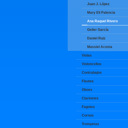
Juan J. López
Mary Eli Palencia
Ana Raquel Rivero
Geiler García
Daniel Ruiz
Massiel Acosta
Violas
Violoncellos
Contrabajos
Flautas
Oboes
Clarinetes
Fagotes
Cornos
Trompetas