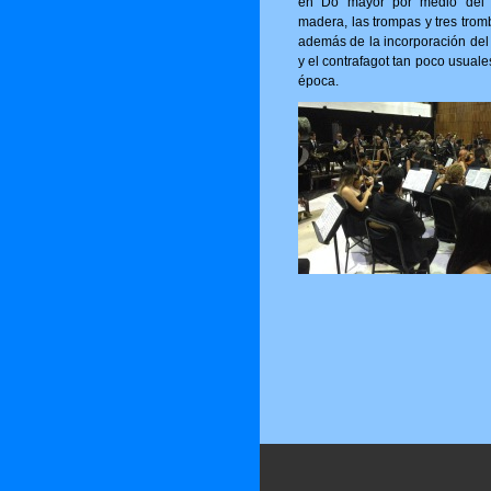
en Do mayor por medio del 
madera, las trompas y tres trom
además de la incorporación del 
y el contrafagot tan poco usuale
época.