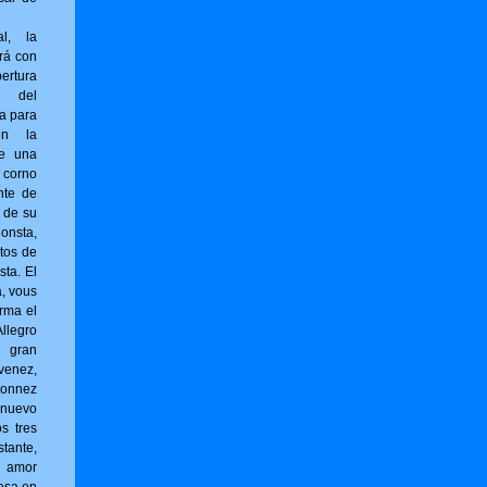
al, la
rá con
ertura
) del
ta para
en la
ne una
 corno
nte de
r de su
sta,
tos de
sta. El
a, vous
r­ma el
llegro
l gran
venez,
onnez
 nuevo
os tres
tante,
 amor