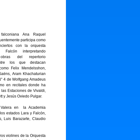
a falconiana Ana Raquel
uentemente participa como
nciertos con la orquesta
e Falcón interpretando
 obras del repertorio
 entre los que destacan
como Felix Mendelsshon,
-Saëns, Aram Khachaturian
 N° 4 de Wolfgang Amadeus
omo en recitales donde ha
 las Estaciones de Vivaldi,
tt y Jesús Oviedo Pulgar.
e Valera en la Academia
los estados Lara y Falcón,
, Luis Barazarte, Claudio
ros violines de la Orquesta