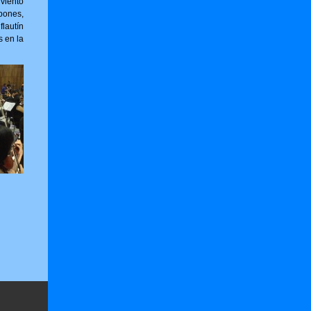
viento
bones,
flautín
s en la