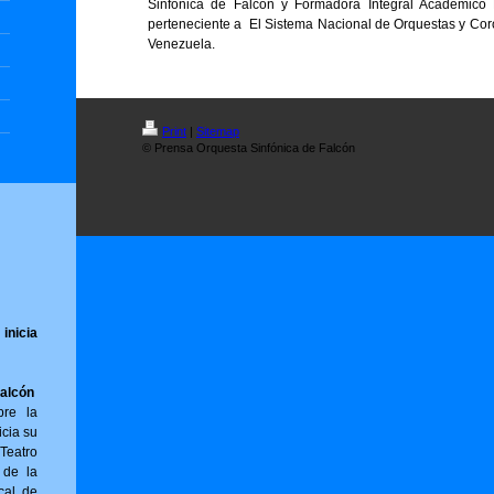
Sinfónica de Falcón y Formadora Integral Académico 
perteneciente a El Sistema Nacional de Orquestas y Coro
Venezuela.
Print
|
Sitemap
© Prensa Orquesta Sinfónica de Falcón
inicia
Falcón
bre la
icia su
Teatro
 de la
cal de