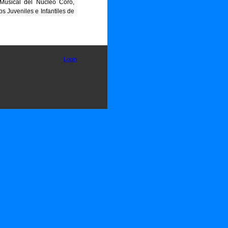
Musical del Núcleo Coro,
s Juveniles e Infantiles de
Login