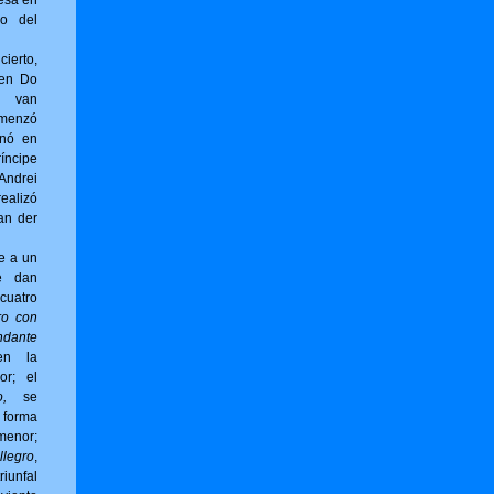
esa en
no del
erto,
 en Do
g van
omenzó
inó en
íncipe
ndrei
ealizó
an der
e a un
e dan
cuatro
ro con
ndante
en la
or; el
,
se
forma
menor;
llegro
,
riunfal