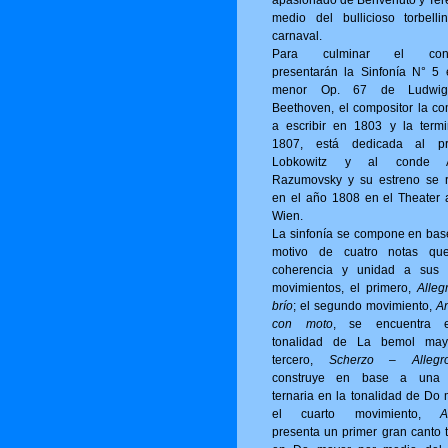
apasionado de Benvenuto y Ter
medio del bullicioso torbelli
carnaval.
Para culminar el conci
presentarán la Sinfonía N° 5
menor Op. 67 de Ludwi
Beethoven, el compositor la c
a escribir en 1803 y la term
1807, está dedicada al pr
Lobkowitz y al conde A
Razumovsky y su estreno se r
en el año 1808 en el Theater 
Wien.
La sinfonía se compone en bas
motivo de cuatro notas qu
coherencia y unidad a sus 
movimientos, el primero,
Alleg
brío
; el segundo movimiento,
A
con moto
, se encuentra 
tonalidad de La bemol may
tercero,
Scherzo – Allegro
construye en base a una 
ternaria en la tonalidad de Do 
el cuarto movimiento,
A
presenta un primer gran canto t