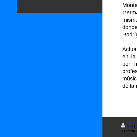
Monte
Germá
mismo
donde
Rodrí
Actua
en la
por 
profe
músic
de la
Print
|
© Prensa O