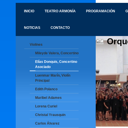
INICIO
TEATRO ARMONÍA
PROGRAMACIÓN
G
NOTICIAS
CONTACTO
Orqu
Violines
Mileyde Valera, Concertino
Elías Donquis, Concertino
Asociado
Luenmar Marín, Violín
Principal
Edith Polanco
Maribel Adames
Lorena Curiel
Christal Yrausquin
Carlos Álvarez