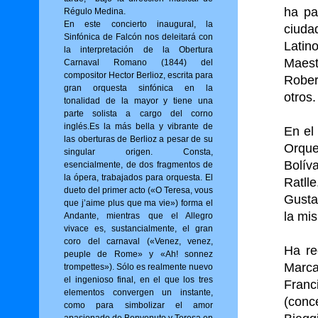
ha pa
Régulo Medina.
En este concierto inaugural, la
ciud
Sinfónica de Falcón nos deleitará con
Latin
la interpretación de la Obertura
Maest
Carnaval Romano (1844) del
compositor Hector Berlioz, escrita para
Rober
gran orquesta sinfónica en la
otros.
tonalidad de la mayor y tiene una
parte solista a cargo del corno
inglés.Es la más bella y vibrante de
En el
las oberturas de Berlioz a pesar de su
Orque
singular origen. Consta,
Bolív
esencialmente, de dos fragmentos de
la ópera, trabajados para orquesta. El
Ratll
dueto del primer acto («O Tere­sa, vous
Gusta
que j’aime plus que ma vie») for­ma el
la mi
Andante, mientras que el Allegro
vivace es, sustancialmente, el gran
coro del carnaval («Venez, venez,
Ha re
peuple de Rome» y «Ah! sonnez
Marc
trompettes»). Sólo es realmente nuevo
el ingenioso final, en el que los tres
Franc
elementos convergen un instante,
(conc
como para simbolizar el amor