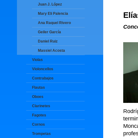
Juan J. López
Elí
Mary Eli Palencia
Ana Raquel Rivero
Conce
Geiler García
Daniel Ruiz
Massiel Acosta
Violas
Violoncellos
Contrabajos
Flautas
Oboes
Clarinetes
Rodrí
Fagotes
term
Cornos
Monca
profe
Trompetas