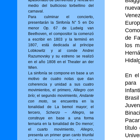
Biagg
apasionado de Benvenuto y Teresa en
medio del bullicioso torbellino del
nueva
carnaval.
Venez
Para culminar el concierto,
Europ
presentarán la Sinfonía N° 5 en Do
menor Op. 67 de Ludwig van
Como 
Beethoven, el compositor la comenzó
de Fa
a escribir en 1803 y la terminó en
los m
1807, está dedicada al príncipe
Lobkowitz y al conde Andrei
Hern
Razumovsky y su estreno se realizó
Hidal
en el año 1808 en el Theater an der
Wien.
La sinfonía se compone en base a un
En el
motivo de cuatro notas que dan
para 
coherencia y unidad a sus cuatro
Infan
movimientos, el primero,
Allegro con
brío
; el segundo movimiento,
Andante
Brasi
con moto
, se encuentra en la
Juven
tonalidad de La bemol mayor; el
Binac
tercero,
Scherzo – Allegro,
se
construye en base a una forma
Pacar
ternaria en la tonalidad de Do menor;
títul
el cuarto movimiento,
Allegro
,
Univ
presenta un primer gran canto triunfal