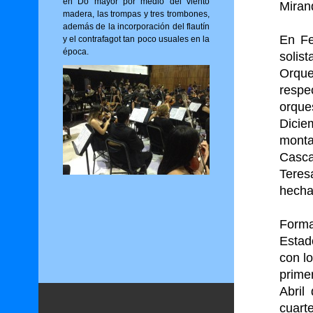
en Do mayor por medio del viento
Miran
madera, las trompas y tres trombones,
además de la incorporación del flautín
En Fe
y el contrafagot tan poco usuales en la
época.
solis
Orque
respe
orqu
Dici
mont
Casca
Teres
hech
Forma
Estad
con l
prime
Abril
cuar