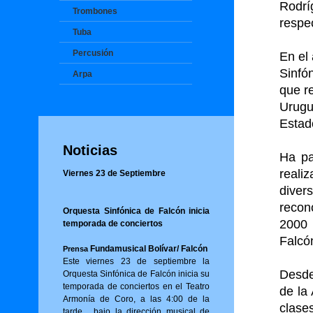
Rodr
Trombones
respe
Tuba
Percusión
En el
Sinfón
Arpa
que re
Urugu
Estad
Noticias
Ha pa
reali
Viernes 23 de Septiembre
diver
recon
Orquesta Sinfónica de Falcón inicia
2000 
temporada de conciertos
Falcó
Fundamusical Bolívar/ Falcón
Prensa
Este viernes 23 de septiembre la
Desde
Orquesta Sinfónica de Falcón inicia su
temporada de conciertos en el Teatro
de la
Armonía de Coro, a las 4:00 de la
clase
tarde, bajo la dirección musical de