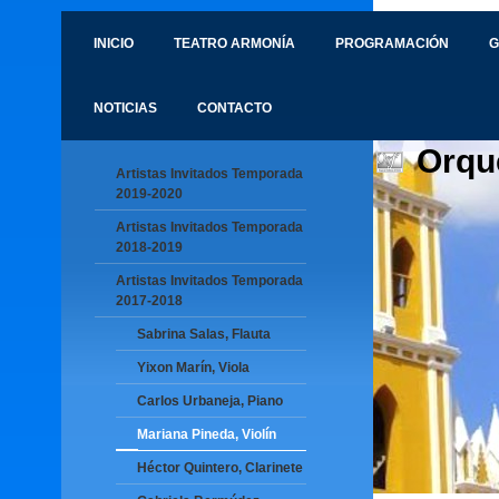
INICIO
TEATRO ARMONÍA
PROGRAMACIÓN
G
NOTICIAS
CONTACTO
Orqu
Artistas Invitados Temporada
2019-2020
Artistas Invitados Temporada
2018-2019
Artistas Invitados Temporada
2017-2018
Sabrina Salas, Flauta
Yixon Marín, Viola
Carlos Urbaneja, Piano
Mariana Pineda, Violín
Héctor Quintero, Clarinete