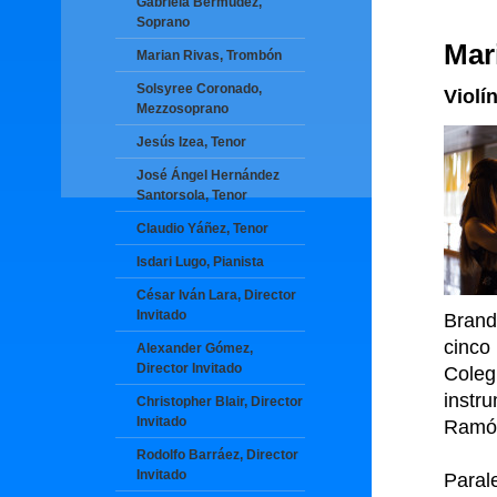
Gabriela Bermúdez,
Soprano
Mar
Marian Rivas, Trombón
Solsyree Coronado,
Violí
Mezzosoprano
Jesús Izea, Tenor
José Ángel Hernández
Santorsola, Tenor
Claudio Yáñez, Tenor
Isdari Lugo, Pianista
César Iván Lara, Director
Invitado
Brand
cinco
Alexander Gómez,
Director Invitado
Cole
instr
Christopher Blair, Director
Invitado
Ramón
Rodolfo Barráez, Director
Invitado
Paral