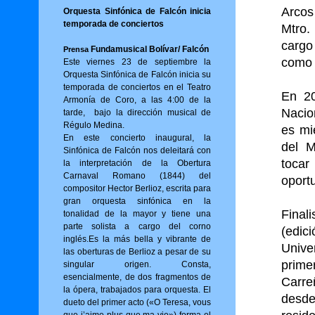
Arcos
Orquesta Sinfónica de Falcón inicia
temporada de conciertos
Mtro.
cargo
Fundamusical Bolívar/ Falcón
Prensa
como b
Este viernes 23 de septiembre la
Orquesta Sinfónica de Falcón inicia su
temporada de conciertos en el Teatro
En 20
Armonía de Coro, a las 4:00 de la
Nacio
tarde, bajo la dirección musical de
Régulo Medina.
es mi
En este concierto inaugural, la
del M
Sinfónica de Falcón nos deleitará con
tocar
la interpretación de la Obertura
Carnaval Romano (1844) del
oport
compositor Hector Berlioz, escrita para
gran orquesta sinfónica en la
Final
tonalidad de la mayor y tiene una
parte solista a cargo del corno
(edic
inglés.Es la más bella y vibrante de
Unive
las oberturas de Berlioz a pesar de su
prime
singular origen. Consta,
esencialmente, de dos fragmentos de
Carre
la ópera, trabajados para orquesta. El
desd
dueto del primer acto («O Tere­sa, vous