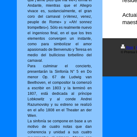
reside
que j’aime plus que ma vie») for­ma el
Andante, mientras que el Allegro
vivace es, sustancialmente, el gran
Actua
coro del carnaval («Venez, venez,
maest
peuple de Rome» y «Ah! sonnez
trompettes»). Sólo es realmente nuevo
el ingenioso final, en el que los tres
elementos convergen un instante,
como para simbolizar el amor
Print
|
apasionado de Benvenuto y Teresa en
© Prensa O
medio del bullicioso torbellino del
carnaval.
Para culminar el concierto,
presentarán la Sinfonía N° 5 en Do
menor Op. 67 de Ludwig van
Beethoven, el compositor la comenzó
a escribir en 1803 y la terminó en
1807, está dedicada al príncipe
Lobkowitz y al conde Andrei
Razumovsky y su estreno se realizó
en el año 1808 en el Theater an der
Wien.
La sinfonía se compone en base a un
motivo de cuatro notas que dan
coherencia y unidad a sus cuatro