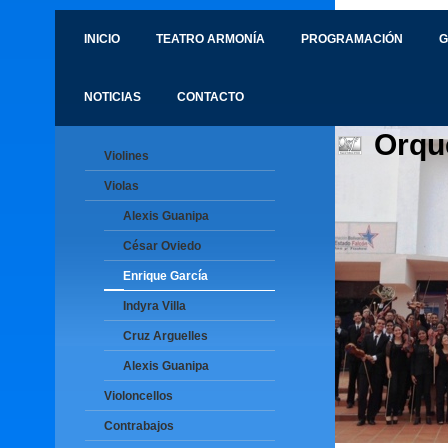
INICIO
TEATRO ARMONÍA
PROGRAMACIÓN
G
NOTICIAS
CONTACTO
Orqu
Violines
Violas
Alexis Guanipa
César Oviedo
Enrique García
Indyra Villa
Cruz Arguelles
Alexis Guanipa
Violoncellos
Contrabajos