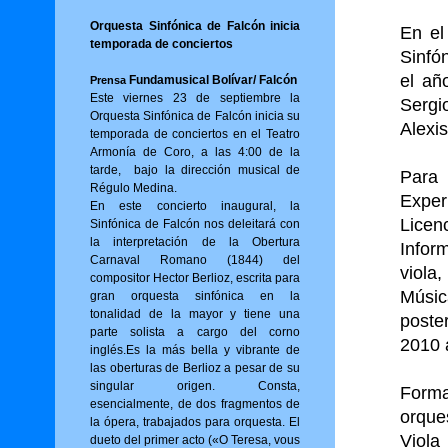
Orquesta Sinfónica de Falcón inicia
En el
temporada de conciertos
Sinfó
el añ
Fundamusical Bolívar/ Falcón
Prensa
Este viernes 23 de septiembre la
Sergi
Orquesta Sinfónica de Falcón inicia su
Alexi
temporada de conciertos en el Teatro
Armonía de Coro, a las 4:00 de la
tarde, bajo la dirección musical de
Para 
Régulo Medina.
Expe
En este concierto inaugural, la
Lice
Sinfónica de Falcón nos deleitará con
la interpretación de la Obertura
Infor
Carnaval Romano (1844) del
viola
compositor Hector Berlioz, escrita para
Músi
gran orquesta sinfónica en la
tonalidad de la mayor y tiene una
poste
parte solista a cargo del corno
2010 
inglés.Es la más bella y vibrante de
las oberturas de Berlioz a pesar de su
singular origen. Consta,
Form
esencialmente, de dos fragmentos de
orque
la ópera, trabajados para orquesta. El
Viol
dueto del primer acto («O Tere­sa, vous