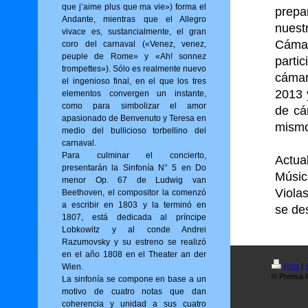
que j’aime plus que ma vie») for­ma el
prepa
Andante, mientras que el Allegro
nuest
vivace es, sustancialmente, el gran
Cámar
coro del carnaval («Venez, venez,
peuple de Rome» y «Ah! sonnez
parti
trompettes»). Sólo es realmente nuevo
cámar
el ingenioso final, en el que los tres
2013 
elementos convergen un instante,
como para simbolizar el amor
de cá
apasionado de Benvenuto y Teresa en
mismo
medio del bullicioso torbellino del
carnaval.
Para culminar el concierto,
Actua
presentarán la Sinfonía N° 5 en Do
Músic
menor Op. 67 de Ludwig van
Viola
Beethoven, el compositor la comenzó
a escribir en 1803 y la terminó en
se de
1807, está dedicada al príncipe
Lobkowitz y al conde Andrei
Razumovsky y su estreno se realizó
en el año 1808 en el Theater an der
Wien.
Print
|
© Prensa O
La sinfonía se compone en base a un
motivo de cuatro notas que dan
coherencia y unidad a sus cuatro