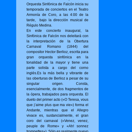
Orquesta Sinfónica de Falcón inicia su
temporada de conciertos en el Teatro
Armonía de Coro, a las 4:00 de la
tarde, bajo la dirección musical de
Régulo Medina.
En este concierto inaugural, la
Sinfónica de Falcón nos deleitará con
la interpretación de la Obertura
Carnaval Romano (1844) del
compositor Hector Berlioz, escrita para
gran orquesta sinfónica en la
tonalidad de la mayor y tiene una
parte solista a cargo del corno
inglés.Es la más bella y vibrante de
las oberturas de Berlioz a pesar de su
singular origen. Consta,
esencialmente, de dos fragmentos de
la ópera, trabajados para orquesta. El
dueto del primer acto («O Tere­sa, vous
que j’aime plus que ma vie») for­ma el
Andante, mientras que el Allegro
vivace es, sustancialmente, el gran
coro del carnaval («Venez, venez,
peuple de Rome» y «Ah! sonnez
trompettes»). Sólo es realmente nuevo