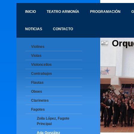
INICIO
TEATRO ARMONÍA
PROGRAMACIÓN
G
NOTICIAS
CONTACTO
Orqu
Violines
Violas
Violoncellos
Contrabajos
Flautas
Oboes
Clarinetes
Fagotes
Zoila López, Fagote
Principal
Ada González