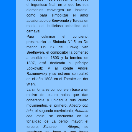
el ingenioso final, en el que los tres
elementos convergen un instante,
como para simbolizar el amor
apasionado de Benvenuto y Teresa en
medio del bullicioso torbellino del
carnaval.
Para culminar el concierto,
presentarán la Sinfonía N° 5 en Do
menor Op. 67 de Ludwig van
Beethoven, el compositor la comenzó
a escribir en 1803 y la terminó en
1807, está dedicada al príncipe
Lobkowitz y al conde Andrei
Razumovsky y su estreno se realizó
en el año 1808 en el Theater an der
Wien.
La sinfonía se compone en base a un
motivo de cuatro notas que dan
coherencia y unidad a sus cuatro
movimientos, el primero,
Allegro con
brío
; el segundo movimiento,
Andante
con moto
, se encuentra en la
tonalidad de La bemol mayor; el
tercero,
Scherzo – Allegro,
se