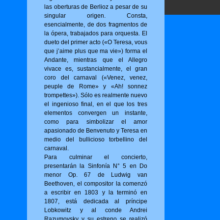
las oberturas de Berlioz a pesar de su
singular origen. Consta,
esencialmente, de dos fragmentos de
la ópera, trabajados para orquesta. El
dueto del primer acto («O Tere­sa, vous
que j’aime plus que ma vie») for­ma el
Andante, mientras que el Allegro
vivace es, sustancialmente, el gran
coro del carnaval («Venez, venez,
peuple de Rome» y «Ah! sonnez
trompettes»). Sólo es realmente nuevo
el ingenioso final, en el que los tres
elementos convergen un instante,
como para simbolizar el amor
apasionado de Benvenuto y Teresa en
medio del bullicioso torbellino del
carnaval.
Para culminar el concierto,
presentarán la Sinfonía N° 5 en Do
menor Op. 67 de Ludwig van
Beethoven, el compositor la comenzó
a escribir en 1803 y la terminó en
1807, está dedicada al príncipe
Lobkowitz y al conde Andrei
Razumovsky y su estreno se realizó