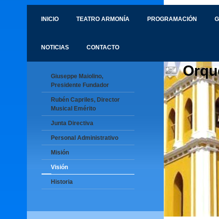
INICIO
TEATRO ARMONÍA
PROGRAMACIÓN
G
NOTICIAS
CONTACTO
Orqu
Giuseppe Maiolino,
Presidente Fundador
Rubén Capriles, Director
Musical Emérito
Junta Directiva
Personal Administrativo
Misión
Visión
Historia