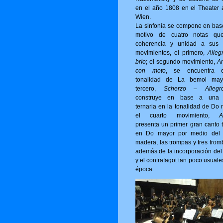
en el año 1808 en el Theater 
Wien.
La sinfonía se compone en bas
motivo de cuatro notas qu
coherencia y unidad a sus 
movimientos, el primero,
Alleg
brío
; el segundo movimiento,
A
con moto
, se encuentra 
tonalidad de La bemol may
tercero,
Scherzo – Allegro
construye en base a una 
ternaria en la tonalidad de Do 
el cuarto movimiento,
A
presenta un primer gran canto t
en Do mayor por medio del 
madera, las trompas y tres trom
además de la incorporación del 
y el contrafagot tan poco usuale
época.