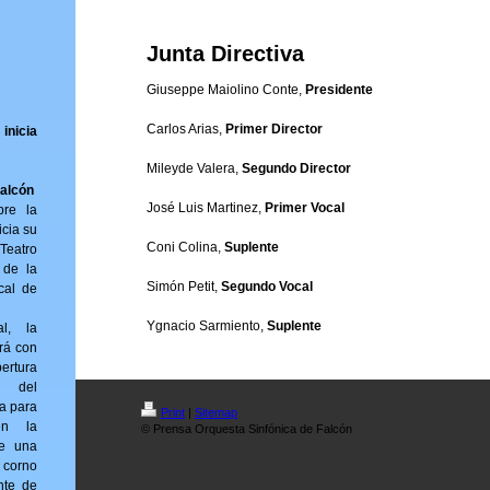
Junta Directiva
Giuseppe Maiolino Conte,
Presidente
Carlos Arias,
Primer Director
inicia
Mileyde Valera,
Segundo Director
Falcón
José Luis Martinez,
Primer Vocal
bre la
icia su
Coni Colina,
Suplente
Teatro
 de la
Simón Petit,
Segundo Vocal
cal de
Ygnacio Sarmiento,
Suplente
al, la
rá con
ertura
) del
ta para
Print
|
Sitemap
en la
© Prensa Orquesta Sinfónica de Falcón
ne una
 corno
nte de