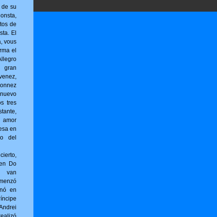
r de su
sta,
tos de
sta. El
a, vous
r­ma el
llegro
l gran
venez,
onnez
 nuevo
os tres
tante,
 amor
esa en
no del
erto,
 en Do
g van
omenzó
inó en
íncipe
ndrei
ealizó