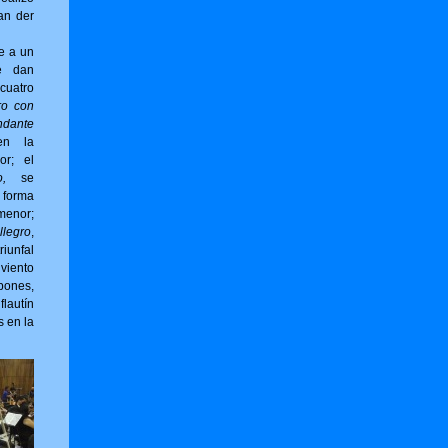
an der
e a un
e dan
cuatro
ro con
ndante
en la
or; el
,
se
forma
menor;
llegro
,
riunfal
viento
bones,
flautín
s en la