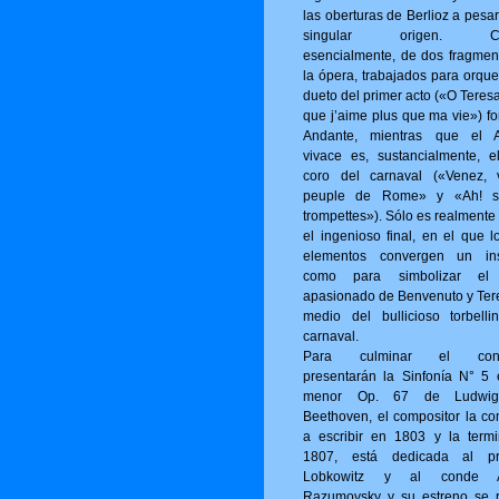
las oberturas de Berlioz a pesa
singular origen. Con
esencialmente, de dos fragmen
la ópera, trabajados para orque
dueto del primer acto («O Tere­s
que j’aime plus que ma vie») fo
Andante, mientras que el A
vivace es, sustancialmente, e
coro del carnaval («Venez, 
peuple de Rome» y «Ah! s
trompettes»). Sólo es realmente
el ingenioso final, en el que l
elementos convergen un ins
como para simbolizar el
apasionado de Benvenuto y Ter
medio del bullicioso torbelli
carnaval.
Para culminar el conci
presentarán la Sinfonía N° 5
menor Op. 67 de Ludwi
Beethoven, el compositor la c
a escribir en 1803 y la term
1807, está dedicada al pr
Lobkowitz y al conde A
Razumovsky y su estreno se r