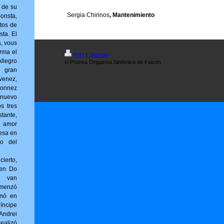
r de su
Sergia Chirinos
, Mantenimiento
sta,
tos de
sta. El
a, vous
r­ma el
Print
|
Sitemap
llegro
© Prensa Orquesta Sinfónica de Falcón
l gran
venez,
onnez
 nuevo
os tres
tante,
 amor
esa en
no del
erto,
 en Do
g van
omenzó
inó en
íncipe
ndrei
ealizó