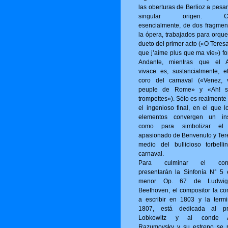
las oberturas de Berlioz a pesa
singular origen. Con
esencialmente, de dos fragmen
la ópera, trabajados para orque
dueto del primer acto («O Tere­s
que j’aime plus que ma vie») fo
Andante, mientras que el A
vivace es, sustancialmente, e
coro del carnaval («Venez, 
peuple de Rome» y «Ah! s
trompettes»). Sólo es realmente
el ingenioso final, en el que l
elementos convergen un ins
como para simbolizar el
apasionado de Benvenuto y Ter
medio del bullicioso torbelli
carnaval.
Para culminar el conci
presentarán la Sinfonía N° 5
menor Op. 67 de Ludwi
Beethoven, el compositor la c
a escribir en 1803 y la term
1807, está dedicada al pr
Lobkowitz y al conde A
Razumovsky y su estreno se r