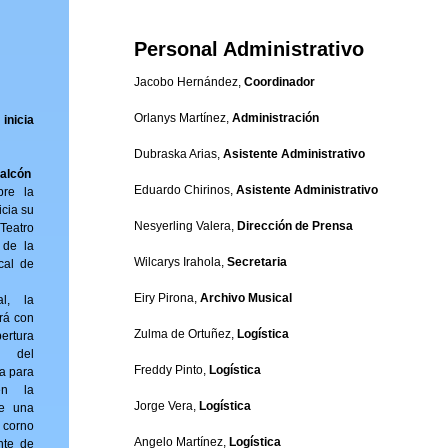
Personal Administrativo
Jacobo Hernández,
Coordinador
Orlanys Martínez,
Administración
inicia
Dubraska Arias,
Asistente Administrativo
Falcón
Eduardo Chirinos,
Asistente Administrativo
bre la
icia su
Nesyerling Valera,
Dirección de Prensa
Teatro
 de la
Wilcarys Irahola,
Secretaria
cal de
Eiry Pirona,
Archivo Musical
al, la
rá con
Zulma de Ortuñez,
Logística
ertura
) del
Freddy Pinto,
Logística
ta para
en la
Jorge Vera,
Logística
ne una
 corno
Angelo Martínez,
Logística
nte de