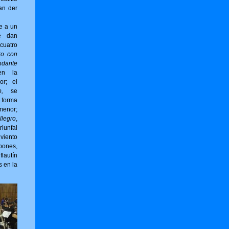
an der
e a un
e dan
cuatro
ro con
ndante
en la
or; el
,
se
forma
menor;
llegro
,
riunfal
viento
bones,
flautín
s en la