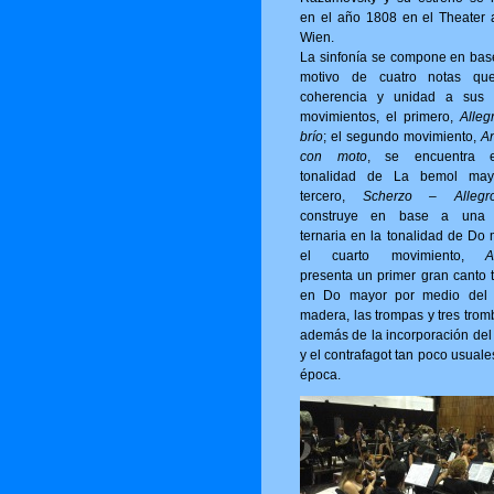
en el año 1808 en el Theater 
Wien.
La sinfonía se compone en bas
motivo de cuatro notas qu
coherencia y unidad a sus 
movimientos, el primero,
Alleg
brío
; el segundo movimiento,
A
con moto
, se encuentra 
tonalidad de La bemol may
tercero,
Scherzo – Allegro
construye en base a una 
ternaria en la tonalidad de Do 
el cuarto movimiento,
A
presenta un primer gran canto t
en Do mayor por medio del 
madera, las trompas y tres trom
además de la incorporación del 
y el contrafagot tan poco usuale
época.