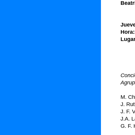
Beatr
Jueve
Hora:
Lugar
Igle
Igle
Igle
Conci
Agrup
M. Ch
J. Rut
J. F.
J.A. 
G. F. 