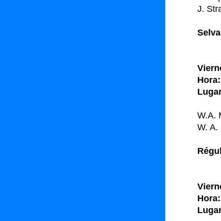
J. St
Selva
Viern
Hora:
Lugar
W.A. 
W. A. 
Régul
Viern
Hora:
Lugar