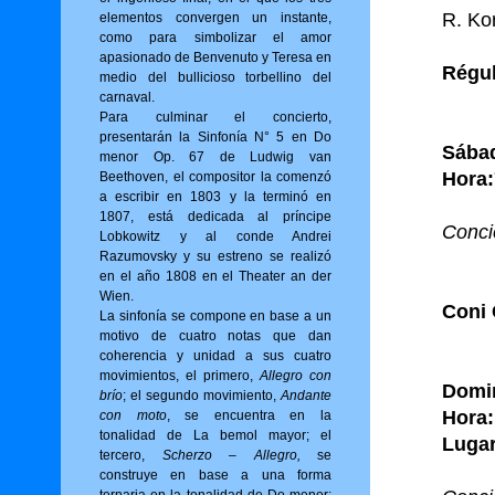
R. Ko
elementos convergen un instante,
como para simbolizar el amor
apasionado de Benvenuto y Teresa en
Régul
medio del bullicioso torbellino del
carnaval.
Para culminar el concierto,
presentarán la Sinfonía N° 5 en Do
Sába
menor Op. 67 de Ludwig van
Hora:
Beethoven, el compositor la comenzó
a escribir en 1803 y la terminó en
1807, está dedicada al príncipe
Conci
Lobkowitz y al conde Andrei
Razumovsky y su estreno se realizó
en el año 1808 en el Theater an der
Wien.
Coni 
La sinfonía se compone en base a un
motivo de cuatro notas que dan
coherencia y unidad a sus cuatro
movimientos, el primero,
Allegro con
Domin
brío
; el segundo movimiento,
Andante
Hora:
con moto
, se encuentra en la
tonalidad de La bemol mayor; el
Lugar
tercero,
Scherzo – Allegro,
se
construye en base a una forma