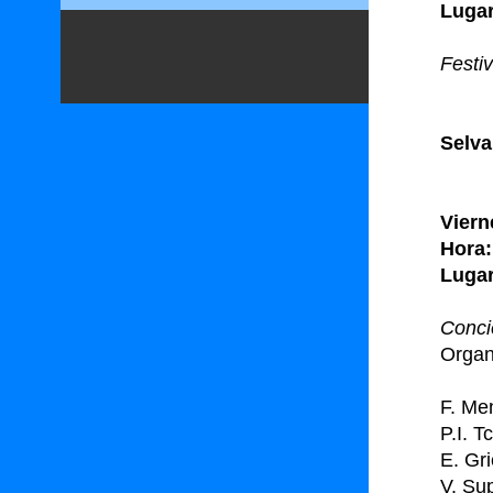
Lugar
Festi
Selva
Viern
Hora:
Lugar
Conci
Organ
F. Me
P.I. T
E. Gr
V. Su