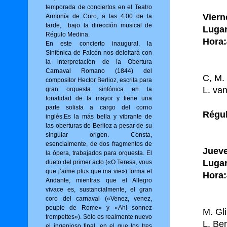
temporada de conciertos en el Teatro
Viern
Armonía de Coro, a las 4:00 de la
tarde, bajo la dirección musical de
Lugar
Régulo Medina.
Hora:
En este concierto inaugural, la
Sinfónica de Falcón nos deleitará con
la interpretación de la Obertura
Carnaval Romano (1844) del
C, M.
compositor Hector Berlioz, escrita para
L. v
gran orquesta sinfónica en la
tonalidad de la mayor y tiene una
parte solista a cargo del corno
Régul
inglés.Es la más bella y vibrante de
las oberturas de Berlioz a pesar de su
singular origen. Consta,
esencialmente, de dos fragmentos de
Jueve
la ópera, trabajados para orquesta. El
Lugar
dueto del primer acto («O Tere­sa, vous
que j’aime plus que ma vie») for­ma el
Hora:
Andante, mientras que el Allegro
vivace es, sustancialmente, el gran
coro del carnaval («Venez, venez,
peuple de Rome» y «Ah! sonnez
M. Gl
trompettes»). Sólo es realmente nuevo
L. Ber
el ingenioso final, en el que los tres