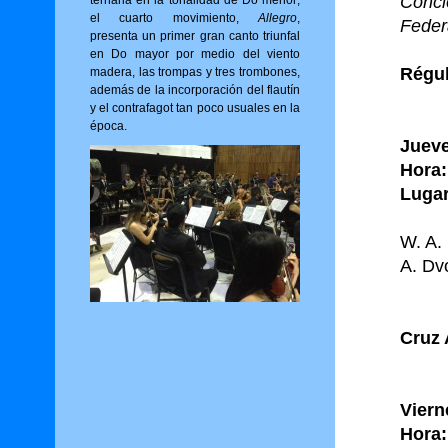
Conci
ternaria en la tonalidad de Do menor;
el cuarto movimiento,
Allegro
,
Feder
presenta un primer gran canto triunfal
en Do mayor por medio del viento
Régul
madera, las trompas y tres trombones,
además de la incorporación del flautín
y el contrafagot tan poco usuales en la
época.
Jueve
Hora:
Lugar
W. A.
A. Dv
Cruz 
Viern
Hora: