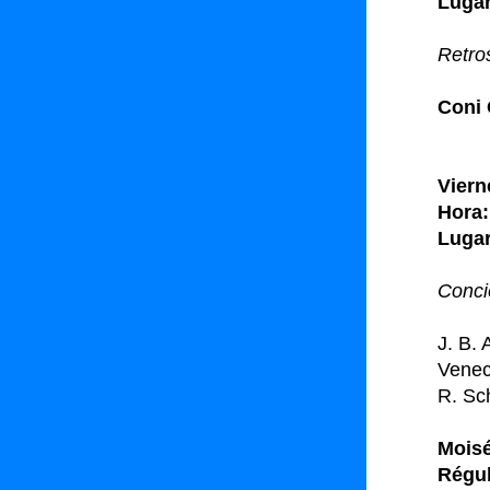
Lugar
Retro
Coni 
Viern
Hora:
Lugar
Conci
J. B.
Venec
R. Sc
Moisé
Régul