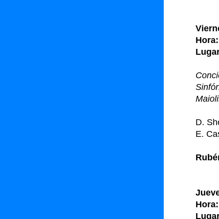
Viern
Hora:
Lugar
Conci
Sinfó
Maiol
D. Sh
E. Ca
Rubén
Jueve
Hora:
Lugar