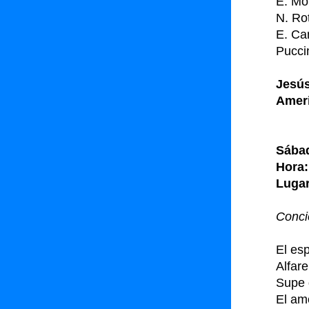
E. Mor
N. Rot
E. Can
Pucci
Jesús
Ameri
Sábad
Hora:
Lugar
Conci
El esp
Alfare
Supe
El am