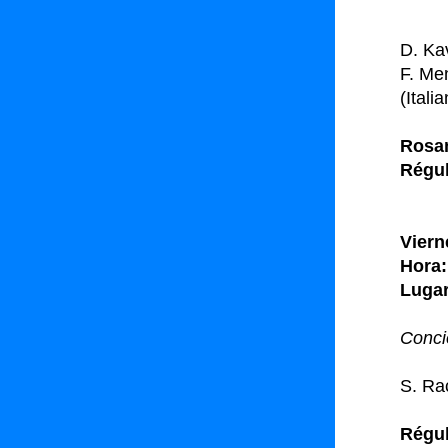
D. Ka
F. Me
(Itali
Rosan
Régul
Viern
Hora:
Lugar
Conci
S. Ra
Régul