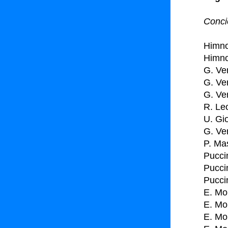
Concie
Himno 
Himno
G. Ve
G. Ver
G. Ver
R. Leo
U. Gio
G. Ver
P. Ma
Pucci
Pucci
Pucci
E. Mor
E. Mor
E. Mor