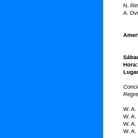
N. Ri
A. Dv
Ameri
Sábad
Hora:
Lugar
Conci
Regr
W. A.
W. A.
W. A.
W. A.