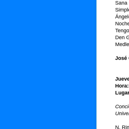
Sana 
Simpl
Ángel
Noche
Tengo
Den G
Medle
José 
Jueve
Hora:
Lugar
Concie
Univer
N. Ri