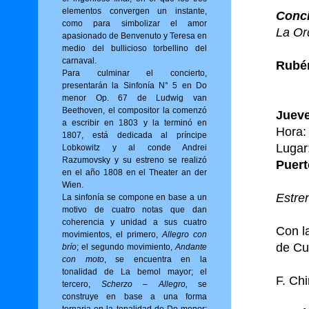
elementos convergen un instante,
Conci
como para simbolizar el amor
La Or
apasionado de Benvenuto y Teresa en
medio del bullicioso torbellino del
carnaval.
Rubén
Para culminar el concierto,
presentarán la Sinfonía N° 5 en Do
menor Op. 67 de Ludwig van
Beethoven, el compositor la comenzó
Jueve
a escribir en 1803 y la terminó en
Hora
1807, está dedicada al príncipe
Lugar
Lobkowitz y al conde Andrei
Razumovsky y su estreno se realizó
Puer
en el año 1808 en el Theater an der
Wien.
Estre
La sinfonía se compone en base a un
motivo de cuatro notas que dan
coherencia y unidad a sus cuatro
Con la
movimientos, el primero,
Allegro con
de C
brío
; el segundo movimiento,
Andante
con moto
, se encuentra en la
tonalidad de La bemol mayor; el
F. Ch
tercero,
Scherzo – Allegro,
se
construye en base a una forma