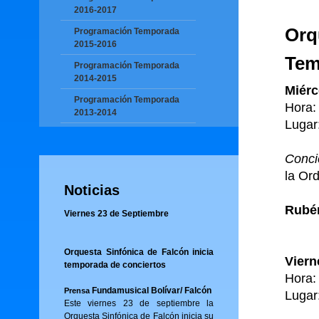
2016-2017
Orq
Programación Temporada
2015-2016
Tem
Programación Temporada
2014-2015
Miérc
Programación Temporada
Hora
2013-2014
Lugar
Concie
la Ord
Noticias
Rubén
Viernes 23 de Septiembre
Orquesta Sinfónica de Falcón inicia
Viern
temporada de conciertos
Hora
Fundamusical Bolívar/ Falcón
Prensa
Lugar
Este viernes 23 de septiembre la
Orquesta Sinfónica de Falcón inicia su