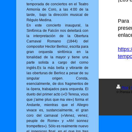
temporada de conciertos en el Teatro
Armonía de Coro, a las 4:00 de la
tarde, bajo la dirección musical de
Régulo Medina.
Para 
En este concierto inaugural, la
prese
Sinfónica de Falcón nos deleitará con
enlac
la interpretación de la Obertura
Carnaval Romano (1844) del
compositor Hector Berlioz, escrita para
https
gran orquesta sinfónica en la
tempo
tonalidad de la mayor y tiene una
parte solista a cargo del corno
inglés.Es la más bella y vibrante de
las oberturas de Berlioz a pesar de su
singular origen. Consta,
esencialmente, de dos fragmentos de
Print
|
la ópera, trabajados para orquesta. El
© Prensa O
dueto del primer acto («O Tere­sa, vous
que j’aime plus que ma vie») for­ma el
Andante, mientras que el Allegro
vivace es, sustancialmente, el gran
coro del carnaval («Venez, venez,
peuple de Rome» y «Ah! sonnez
trompettes»). Sólo es realmente nuevo
el ingenioso final, en el que los tres