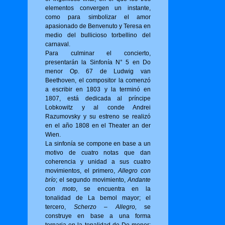
elementos convergen un instante,
como para simbolizar el amor
apasionado de Benvenuto y Teresa en
medio del bullicioso torbellino del
carnaval.
Para culminar el concierto,
presentarán la Sinfonía N° 5 en Do
menor Op. 67 de Ludwig van
Beethoven, el compositor la comenzó
a escribir en 1803 y la terminó en
1807, está dedicada al príncipe
Lobkowitz y al conde Andrei
Razumovsky y su estreno se realizó
en el año 1808 en el Theater an der
Wien.
La sinfonía se compone en base a un
motivo de cuatro notas que dan
coherencia y unidad a sus cuatro
movimientos, el primero,
Allegro con
brío
; el segundo movimiento,
Andante
con moto
, se encuentra en la
tonalidad de La bemol mayor; el
tercero,
Scherzo – Allegro,
se
construye en base a una forma